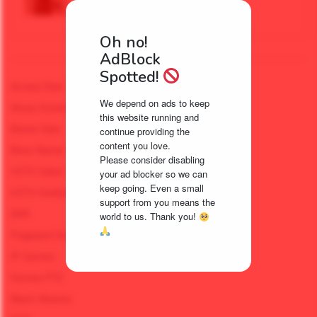
Oh no!
AdBlock
Kategori Produk
Spotted!
Access Door
We depend on ads to keep
Akses Kontrol
this website running and
Barrier Gate
continue providing the
content you love.
Boom Barrier
Please consider disabling
CCTV Indoor
your ad blocker so we can
keep going. Even a small
CCTV Outdoor
support from you means the
DVR
world to us. Thank you!
Fingerprint Scanner
IP Camera
Kamera PTZ
Mesin Absensi