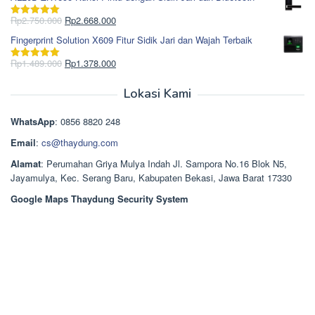
adalah:
ini
Rp965.000.
adalah:
Harga
Harga
Rp
2.750.000
Rp
2.668.000
Dinilai
5.00
Rp850.000.
aslinya
saat
dari 5
Fingerprint Solution X609 Fitur Sidik Jari dan Wajah Terbaik
adalah:
ini
Rp2.750.000.
adalah:
Harga
Harga
Rp
1.489.000
Rp
1.378.000
Dinilai
5.00
Rp2.668.000.
aslinya
saat
dari 5
adalah:
ini
Lokasi Kami
Rp1.489.000.
adalah:
Rp1.378.000.
WhatsApp
: 0856 8820 248
Email
:
cs@thaydung.com
Alamat
: Perumahan Griya Mulya Indah Jl. Sampora No.16 Blok N5,
Jayamulya, Kec. Serang Baru, Kabupaten Bekasi, Jawa Barat 17330
Google Maps Thaydung Security System