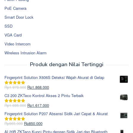
PoE Camera
Smart Door Lock
SSD
VGA Card
Video Intercom
Wireless Intrusion Alarm
Produk dengan Nilai Tertinggi
Fingerprint Solution X606S Deteksi Wajah Akurat di Gelap
Harga
Harga
Rp
1.978.000
Rp
1.868.000
Dinilai
5.00
aslinya
saat
dari 5
C3 200 ZKTeco Kontrol Akses 2 Pintu Terbaik
adalah:
ini
Rp1.978.000.
adalah:
Harga
Harga
Rp
1.695.000
Rp
1.617.000
Dinilai
5.00
Rp1.868.000.
aslinya
saat
dari 5
Fingerprint Solution P207 Absensi Sidik Jari Cepat & Akurat
adalah:
ini
Rp1.695.000.
adalah:
Harga
Harga
Rp
965.000
Rp
850.000
Dinilai
5.00
Rp1.617.000.
aslinya
saat
dari 5
AL20B ZKTeco Kunci Pintu dengan Sidik Jari dan Bluetooth