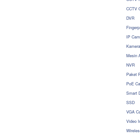
CCTV O
DVR
Fingerp
IP Cam
Kamer
Mesin 
NVR
Paket 
PoE C
Smart 
SSD
VGA Ca
Video I
Wireles