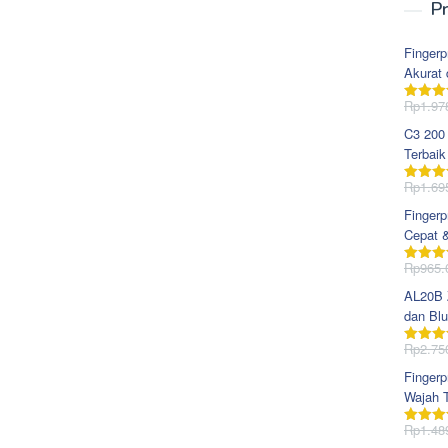
Pr
Fingerp
Akurat 
Rp
1.97
Dinila
dari 5
C3 200
Terbaik
Rp
1.69
Dinila
dari 5
Fingerp
Cepat 
Rp
965.
Dinila
dari 5
AL20B Z
dan Blu
Rp
2.75
Dinila
dari 5
Fingerp
Wajah T
Rp
1.48
Dinila
dari 5