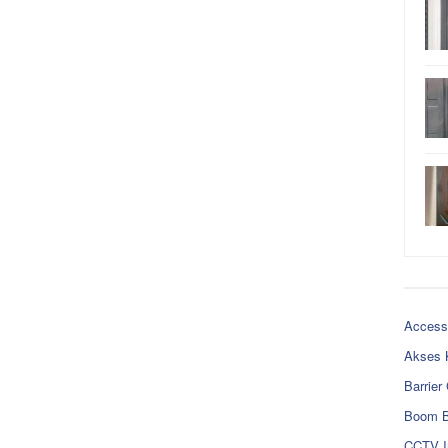
Access
Akses 
Barrier
Boom B
CCTV I