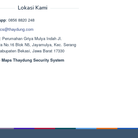
aslinya
saat
adalah:
ini
Lokasi Kami
Rp1.489.000.
adalah:
Rp1.378.000.
App
: 0856 8820 248
cs@thaydung.com
: Perumahan Griya Mulya Indah Jl.
a No.16 Blok N5, Jayamulya, Kec. Serang
Kabupaten Bekasi, Jawa Barat 17330
 Maps Thaydung Security System