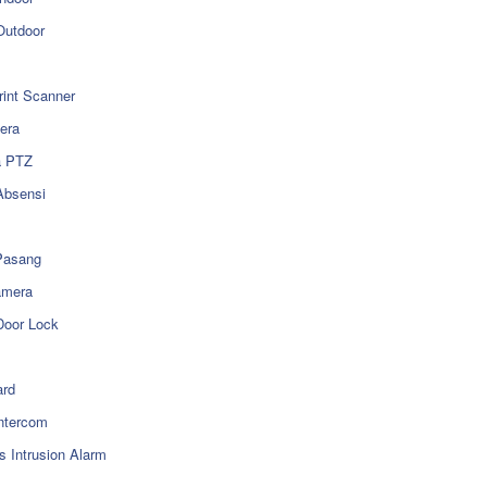
utdoor
rint Scanner
era
a PTZ
Absensi
Pasang
amera
Door Lock
rd
ntercom
s Intrusion Alarm