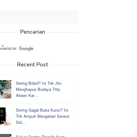
Pencarian
Recent Post
Sering Bobol? Ini Trik Jitu
Menghapus Budaya Titip
Absen Kar…
Sering Gagal Buka Kunci? Ini
Trik Ampuh Mengatasi Sensor
Sid…
Solusi Cerdas Pemilik Kost