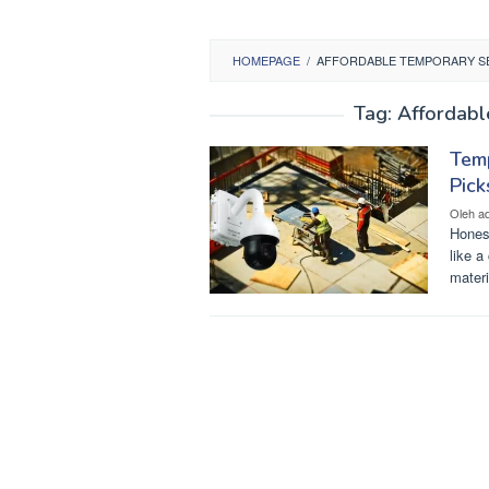
HOMEPAGE
/
AFFORDABLE TEMPORARY S
Tag:
Affordabl
Temp
Pick
Oleh
a
Honest
like a
mater