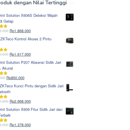
oduk dengan Nilai Tertinggi
rint Solution X606S Deteksi Wajah
di Gelap
Harga
Harga
8.000
Rp
1.868.000
i
5.00
aslinya
saat
 ZKTeco Kontrol Akses 2 Pintu
adalah:
ini
Rp1.978.000.
adalah:
Rp1.868.000.
Harga
Harga
5.000
Rp
1.617.000
i
5.00
aslinya
saat
rint Solution P207 Absensi Sidik Jari
adalah:
ini
& Akurat
Rp1.695.000.
adalah:
Rp1.617.000.
Harga
Harga
000
Rp
850.000
i
5.00
aslinya
saat
KTeco Kunci Pintu dengan Sidik Jari
adalah:
ini
etooth
Rp965.000.
adalah:
Rp850.000.
Harga
Harga
0.000
Rp
2.668.000
i
5.00
aslinya
saat
rint Solution X609 Fitur Sidik Jari dan
adalah:
ini
erbaik
Rp2.750.000.
adalah:
Rp2.668.000.
Harga
Harga
9.000
Rp
1.378.000
i
5.00