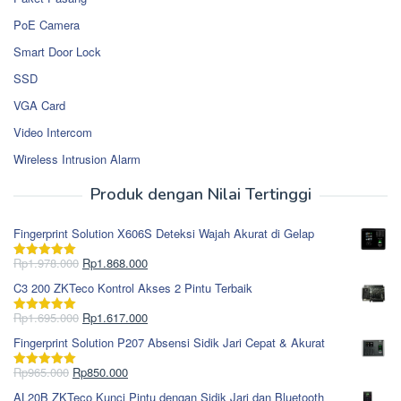
PoE Camera
Smart Door Lock
SSD
VGA Card
Video Intercom
Wireless Intrusion Alarm
Produk dengan Nilai Tertinggi
Fingerprint Solution X606S Deteksi Wajah Akurat di Gelap
Harga
Harga
Rp
1.978.000
Rp
1.868.000
Dinilai
5.00
aslinya
saat
dari 5
C3 200 ZKTeco Kontrol Akses 2 Pintu Terbaik
adalah:
ini
Rp1.978.000.
adalah:
Harga
Harga
Rp
1.695.000
Rp
1.617.000
Dinilai
5.00
Rp1.868.000.
aslinya
saat
dari 5
Fingerprint Solution P207 Absensi Sidik Jari Cepat & Akurat
adalah:
ini
Rp1.695.000.
adalah:
Harga
Harga
Rp
965.000
Rp
850.000
Dinilai
5.00
Rp1.617.000.
aslinya
saat
dari 5
AL20B ZKTeco Kunci Pintu dengan Sidik Jari dan Bluetooth