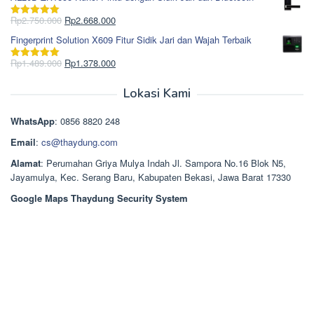
adalah:
ini
Rp965.000.
adalah:
Harga
Harga
Rp
2.750.000
Rp
2.668.000
Dinilai
5.00
Rp850.000.
aslinya
saat
dari 5
Fingerprint Solution X609 Fitur Sidik Jari dan Wajah Terbaik
adalah:
ini
Rp2.750.000.
adalah:
Harga
Harga
Rp
1.489.000
Rp
1.378.000
Dinilai
5.00
Rp2.668.000.
aslinya
saat
dari 5
adalah:
ini
Lokasi Kami
Rp1.489.000.
adalah:
Rp1.378.000.
WhatsApp
: 0856 8820 248
Email
:
cs@thaydung.com
Alamat
: Perumahan Griya Mulya Indah Jl. Sampora No.16 Blok N5,
Jayamulya, Kec. Serang Baru, Kabupaten Bekasi, Jawa Barat 17330
Google Maps Thaydung Security System