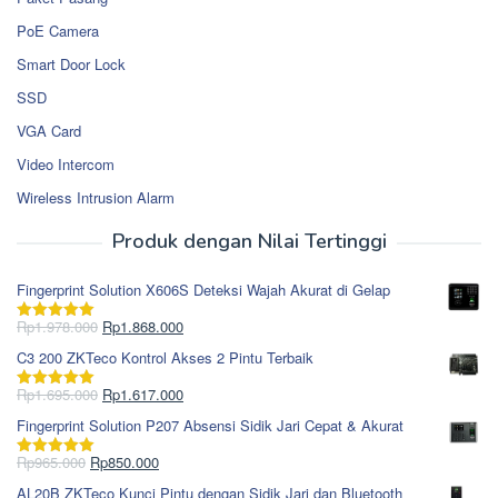
PoE Camera
Smart Door Lock
SSD
VGA Card
Video Intercom
Wireless Intrusion Alarm
Produk dengan Nilai Tertinggi
Fingerprint Solution X606S Deteksi Wajah Akurat di Gelap
Harga
Harga
Rp
1.978.000
Rp
1.868.000
Dinilai
5.00
aslinya
saat
dari 5
C3 200 ZKTeco Kontrol Akses 2 Pintu Terbaik
adalah:
ini
Rp1.978.000.
adalah:
Harga
Harga
Rp
1.695.000
Rp
1.617.000
Dinilai
5.00
Rp1.868.000.
aslinya
saat
dari 5
Fingerprint Solution P207 Absensi Sidik Jari Cepat & Akurat
adalah:
ini
Rp1.695.000.
adalah:
Harga
Harga
Rp
965.000
Rp
850.000
Dinilai
5.00
Rp1.617.000.
aslinya
saat
dari 5
AL20B ZKTeco Kunci Pintu dengan Sidik Jari dan Bluetooth