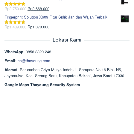
adalah:
ini
Rp965.000.
adalah:
Harga
Harga
Rp
2.750.000
Rp
2.668.000
Dinilai
5.00
Rp850.000.
aslinya
saat
dari 5
Fingerprint Solution X609 Fitur Sidik Jari dan Wajah Terbaik
adalah:
ini
Rp2.750.000.
adalah:
Harga
Harga
Rp
1.489.000
Rp
1.378.000
Dinilai
5.00
Rp2.668.000.
aslinya
saat
dari 5
adalah:
ini
Lokasi Kami
Rp1.489.000.
adalah:
Rp1.378.000.
WhatsApp
: 0856 8820 248
Email
:
cs@thaydung.com
Alamat
: Perumahan Griya Mulya Indah Jl. Sampora No.16 Blok N5,
Jayamulya, Kec. Serang Baru, Kabupaten Bekasi, Jawa Barat 17330
Google Maps Thaydung Security System