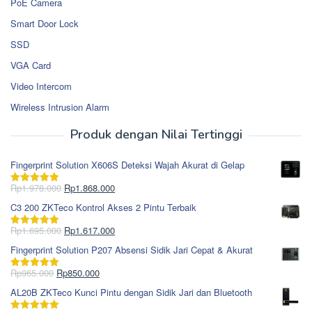
PoE Camera
Smart Door Lock
SSD
VGA Card
Video Intercom
Wireless Intrusion Alarm
Produk dengan Nilai Tertinggi
Fingerprint Solution X606S Deteksi Wajah Akurat di Gelap
Harga
Harga
Rp
1.978.000
Rp
1.868.000
Dinilai
5.00
aslinya
saat
dari 5
C3 200 ZKTeco Kontrol Akses 2 Pintu Terbaik
adalah:
ini
Rp1.978.000.
adalah:
Harga
Harga
Rp
1.695.000
Rp
1.617.000
Dinilai
5.00
Rp1.868.000.
aslinya
saat
dari 5
Fingerprint Solution P207 Absensi Sidik Jari Cepat & Akurat
adalah:
ini
Rp1.695.000.
adalah:
Harga
Harga
Rp
965.000
Rp
850.000
Dinilai
5.00
Rp1.617.000.
aslinya
saat
dari 5
AL20B ZKTeco Kunci Pintu dengan Sidik Jari dan Bluetooth
adalah:
ini