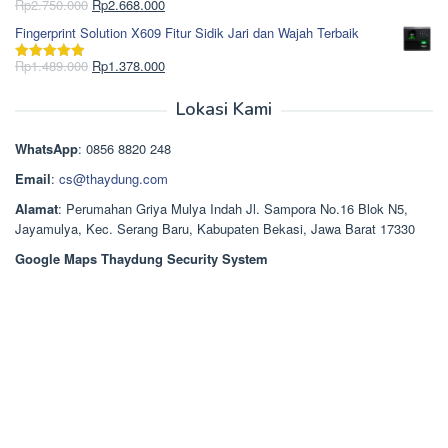
Rp965.000.
adalah:
Harga
Harga
Rp
2.750.000
Rp
2.668.000
Dinilai
5.00
Rp850.000.
aslinya
saat
dari 5
Fingerprint Solution X609 Fitur Sidik Jari dan Wajah Terbaik
adalah:
ini
Rp2.750.000.
adalah:
Harga
Harga
Rp
1.489.000
Rp
1.378.000
Dinilai
5.00
Rp2.668.000.
aslinya
saat
dari 5
adalah:
ini
Lokasi Kami
Rp1.489.000.
adalah:
Rp1.378.000.
WhatsApp
: 0856 8820 248
Email
:
cs@thaydung.com
Alamat
: Perumahan Griya Mulya Indah Jl. Sampora No.16 Blok N5,
Jayamulya, Kec. Serang Baru, Kabupaten Bekasi, Jawa Barat 17330
Google Maps Thaydung Security System