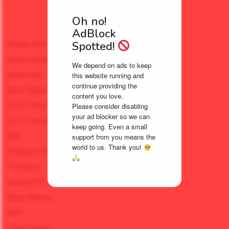
Oh no!
Kategori Produk
AdBlock
Spotted!
Access Door
Akses Kontrol
We depend on ads to keep
Barrier Gate
this website running and
continue providing the
Boom Barrier
content you love.
CCTV Indoor
Please consider disabling
your ad blocker so we can
CCTV Outdoor
keep going. Even a small
DVR
support from you means the
world to us. Thank you!
Fingerprint Scanner
IP Camera
Kamera PTZ
Mesin Absensi
NVR
Paket Pasang