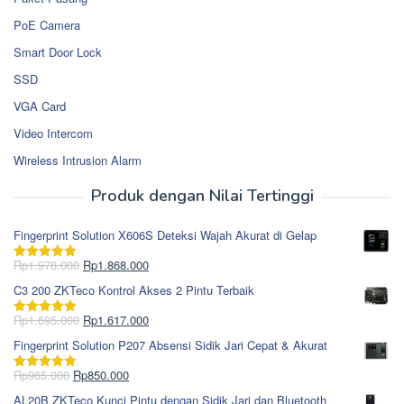
PoE Camera
Smart Door Lock
SSD
VGA Card
Video Intercom
Wireless Intrusion Alarm
Produk dengan Nilai Tertinggi
Fingerprint Solution X606S Deteksi Wajah Akurat di Gelap
Harga
Harga
Rp
1.978.000
Rp
1.868.000
Dinilai
5.00
aslinya
saat
dari 5
C3 200 ZKTeco Kontrol Akses 2 Pintu Terbaik
adalah:
ini
Rp1.978.000.
adalah:
Harga
Harga
Rp
1.695.000
Rp
1.617.000
Dinilai
5.00
Rp1.868.000.
aslinya
saat
dari 5
Fingerprint Solution P207 Absensi Sidik Jari Cepat & Akurat
adalah:
ini
Rp1.695.000.
adalah:
Harga
Harga
Rp
965.000
Rp
850.000
Dinilai
5.00
Rp1.617.000.
aslinya
saat
dari 5
AL20B ZKTeco Kunci Pintu dengan Sidik Jari dan Bluetooth