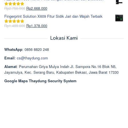
adalah:
ini
Rp965.000.
adalah:
Harga
Harga
Rp
2.750.000
Rp
2.668.000
Dinilai
5.00
Rp850.000.
aslinya
saat
dari 5
Fingerprint Solution X609 Fitur Sidik Jari dan Wajah Terbaik
adalah:
ini
Rp2.750.000.
adalah:
Harga
Harga
Rp
1.489.000
Rp
1.378.000
Dinilai
5.00
Rp2.668.000.
aslinya
saat
dari 5
adalah:
ini
Lokasi Kami
Rp1.489.000.
adalah:
Rp1.378.000.
WhatsApp
: 0856 8820 248
Email
:
cs@thaydung.com
Alamat
: Perumahan Griya Mulya Indah Jl. Sampora No.16 Blok N5,
Jayamulya, Kec. Serang Baru, Kabupaten Bekasi, Jawa Barat 17330
Google Maps Thaydung Security System