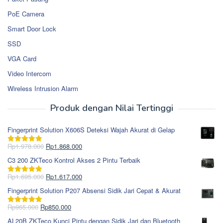
PoE Camera
Smart Door Lock
SSD
VGA Card
Video Intercom
Wireless Intrusion Alarm
Produk dengan Nilai Tertinggi
Fingerprint Solution X606S Deteksi Wajah Akurat di Gelap
Harga
Harga
Rp
1.978.000
Rp
1.868.000
Dinilai
5.00
aslinya
saat
dari 5
C3 200 ZKTeco Kontrol Akses 2 Pintu Terbaik
adalah:
ini
Rp1.978.000.
adalah:
Harga
Harga
Rp
1.695.000
Rp
1.617.000
Dinilai
5.00
Rp1.868.000.
aslinya
saat
dari 5
Fingerprint Solution P207 Absensi Sidik Jari Cepat & Akurat
adalah:
ini
Rp1.695.000.
adalah:
Harga
Harga
Rp
965.000
Rp
850.000
Dinilai
5.00
Rp1.617.000.
aslinya
saat
dari 5
AL20B ZKTeco Kunci Pintu dengan Sidik Jari dan Bluetooth