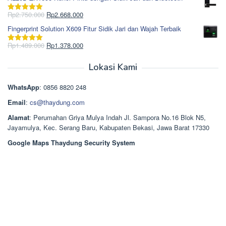
adalah:
ini
Rp965.000.
adalah:
Harga
Harga
Rp
2.750.000
Rp
2.668.000
Dinilai
5.00
Rp850.000.
aslinya
saat
dari 5
Fingerprint Solution X609 Fitur Sidik Jari dan Wajah Terbaik
adalah:
ini
Rp2.750.000.
adalah:
Harga
Harga
Rp
1.489.000
Rp
1.378.000
Dinilai
5.00
Rp2.668.000.
aslinya
saat
dari 5
adalah:
ini
Lokasi Kami
Rp1.489.000.
adalah:
Rp1.378.000.
WhatsApp
: 0856 8820 248
Email
:
cs@thaydung.com
Alamat
: Perumahan Griya Mulya Indah Jl. Sampora No.16 Blok N5,
Jayamulya, Kec. Serang Baru, Kabupaten Bekasi, Jawa Barat 17330
Google Maps Thaydung Security System