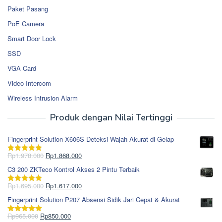
Paket Pasang
PoE Camera
Smart Door Lock
SSD
VGA Card
Video Intercom
Wireless Intrusion Alarm
Produk dengan Nilai Tertinggi
Fingerprint Solution X606S Deteksi Wajah Akurat di Gelap
Harga
Harga
Rp
1.978.000
Rp
1.868.000
Dinilai
5.00
aslinya
saat
dari 5
C3 200 ZKTeco Kontrol Akses 2 Pintu Terbaik
adalah:
ini
Rp1.978.000.
adalah:
Harga
Harga
Rp
1.695.000
Rp
1.617.000
Dinilai
5.00
Rp1.868.000.
aslinya
saat
dari 5
Fingerprint Solution P207 Absensi Sidik Jari Cepat & Akurat
adalah:
ini
Rp1.695.000.
adalah:
Harga
Harga
Rp
965.000
Rp
850.000
Dinilai
5.00