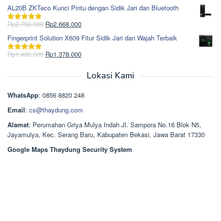
Rp1.617.000.
aslinya
saat
dari 5
AL20B ZKTeco Kunci Pintu dengan Sidik Jari dan Bluetooth
adalah:
ini
Rp965.000.
adalah:
Harga
Harga
Rp
2.750.000
Rp
2.668.000
Dinilai
5.00
Rp850.000.
aslinya
saat
dari 5
Fingerprint Solution X609 Fitur Sidik Jari dan Wajah Terbaik
adalah:
ini
Rp2.750.000.
adalah:
Harga
Harga
Rp
1.489.000
Rp
1.378.000
Dinilai
5.00
Rp2.668.000.
aslinya
saat
dari 5
adalah:
ini
Lokasi Kami
Rp1.489.000.
adalah:
Rp1.378.000.
WhatsApp
: 0856 8820 248
Email
:
cs@thaydung.com
Alamat
: Perumahan Griya Mulya Indah Jl. Sampora No.16 Blok N5,
Jayamulya, Kec. Serang Baru, Kabupaten Bekasi, Jawa Barat 17330
Google Maps Thaydung Security System