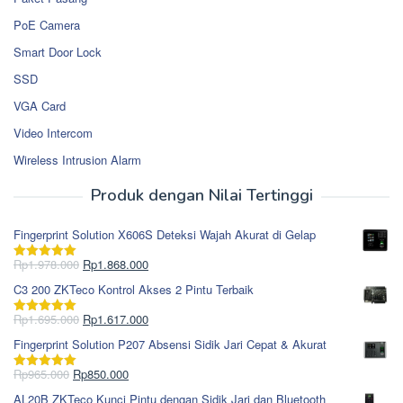
PoE Camera
Smart Door Lock
SSD
VGA Card
Video Intercom
Wireless Intrusion Alarm
Produk dengan Nilai Tertinggi
Fingerprint Solution X606S Deteksi Wajah Akurat di Gelap
Harga
Harga
Rp
1.978.000
Rp
1.868.000
Dinilai
5.00
aslinya
saat
dari 5
C3 200 ZKTeco Kontrol Akses 2 Pintu Terbaik
adalah:
ini
Rp1.978.000.
adalah:
Harga
Harga
Rp
1.695.000
Rp
1.617.000
Dinilai
5.00
Rp1.868.000.
aslinya
saat
dari 5
Fingerprint Solution P207 Absensi Sidik Jari Cepat & Akurat
adalah:
ini
Rp1.695.000.
adalah:
Harga
Harga
Rp
965.000
Rp
850.000
Dinilai
5.00
Rp1.617.000.
aslinya
saat
dari 5
AL20B ZKTeco Kunci Pintu dengan Sidik Jari dan Bluetooth