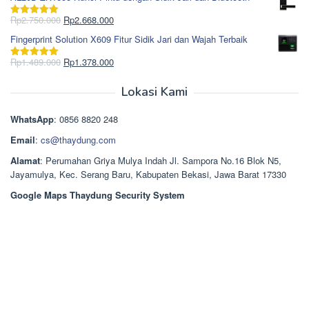
adalah:
ini
Rp965.000.
adalah:
Harga
Harga
Rp
2.750.000
Rp
2.668.000
Dinilai
5.00
Rp850.000.
aslinya
saat
dari 5
Fingerprint Solution X609 Fitur Sidik Jari dan Wajah Terbaik
adalah:
ini
Rp2.750.000.
adalah:
Harga
Harga
Rp
1.489.000
Rp
1.378.000
Dinilai
5.00
Rp2.668.000.
aslinya
saat
dari 5
adalah:
ini
Lokasi Kami
Rp1.489.000.
adalah:
Rp1.378.000.
WhatsApp
: 0856 8820 248
Email
:
cs@thaydung.com
Alamat
: Perumahan Griya Mulya Indah Jl. Sampora No.16 Blok N5,
Jayamulya, Kec. Serang Baru, Kabupaten Bekasi, Jawa Barat 17330
Google Maps Thaydung Security System