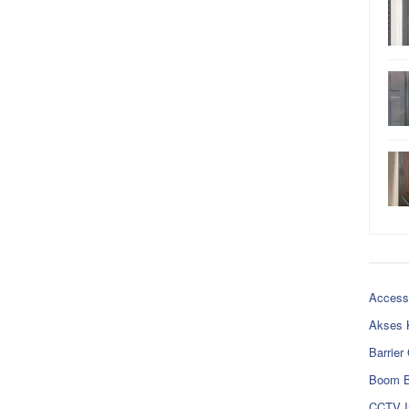
Access
Akses 
Barrier
Boom B
CCTV I