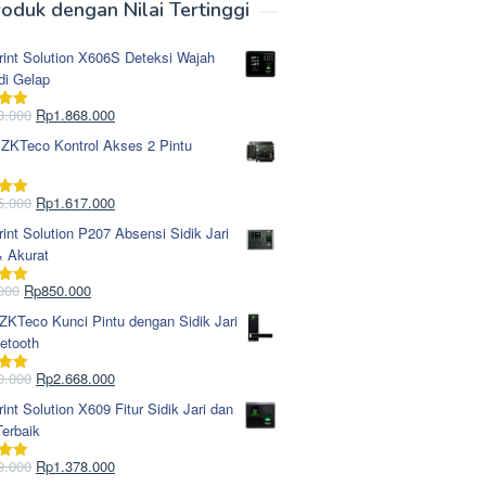
oduk dengan Nilai Tertinggi
rint Solution X606S Deteksi Wajah
di Gelap
Harga
Harga
8.000
Rp
1.868.000
i
5.00
aslinya
saat
 ZKTeco Kontrol Akses 2 Pintu
adalah:
ini
Rp1.978.000.
adalah:
Rp1.868.000.
Harga
Harga
5.000
Rp
1.617.000
i
5.00
aslinya
saat
rint Solution P207 Absensi Sidik Jari
adalah:
ini
& Akurat
Rp1.695.000.
adalah:
Rp1.617.000.
Harga
Harga
000
Rp
850.000
i
5.00
aslinya
saat
KTeco Kunci Pintu dengan Sidik Jari
adalah:
ini
etooth
Rp965.000.
adalah:
Rp850.000.
Harga
Harga
0.000
Rp
2.668.000
i
5.00
aslinya
saat
rint Solution X609 Fitur Sidik Jari dan
adalah:
ini
erbaik
Rp2.750.000.
adalah:
Rp2.668.000.
Harga
Harga
9.000
Rp
1.378.000
i
5.00