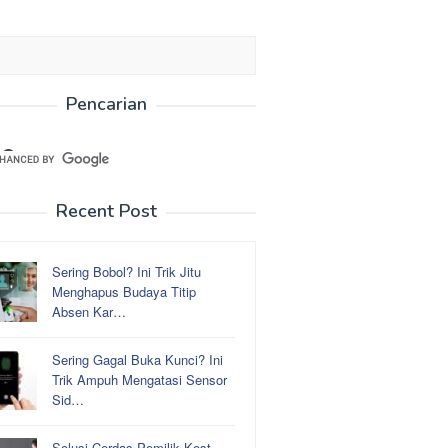
Pencarian
Recent Post
Sering Bobol? Ini Trik Jitu
Menghapus Budaya Titip
Absen Kar…
Sering Gagal Buka Kunci? Ini
Trik Ampuh Mengatasi Sensor
Sid…
Solusi Cerdas Pemilik Kost