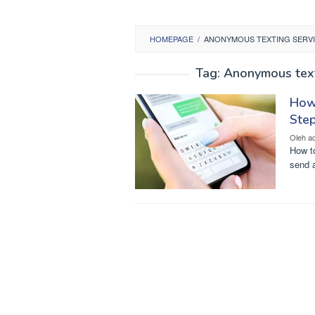
HOMEPAGE
/
ANONYMOUS TEXTING SERVI
Tag:
Anonymous texti
How
Step
Oleh
a
How t
send a