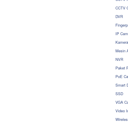
CCTV O
DVR
Fingerp
IP Cam
Kamer
Mesin 
NVR
Paket 
PoE C
Smart 
SSD
VGA Ca
Video I
Wireles