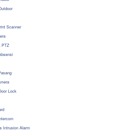
utdoor
rint Scanner
era
a PTZ
Absensi
Pasang
amera
Door Lock
rd
ntercom
s Intrusion Alarm