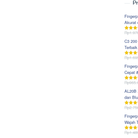
Pr
Fingerp
Akurat 
Rp
1.97
Dinila
dari 5
C3 200
Terbaik
Rp
1.69
Dinila
dari 5
Fingerp
Cepat 
Rp
965.
Dinila
dari 5
AL20B Z
dan Blu
Rp
2.75
Dinila
dari 5
Fingerp
Wajah T
Rp
1.48
Dinila
dari 5