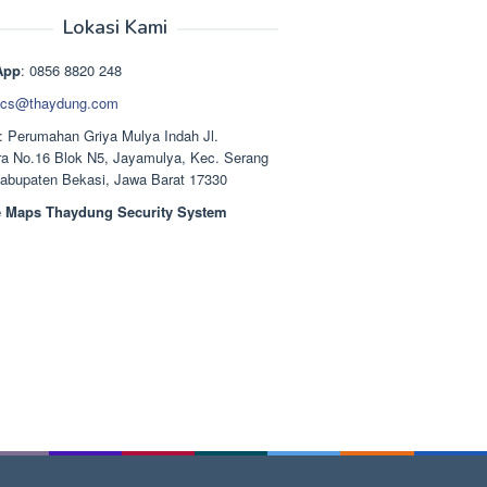
aslinya
saat
adalah:
ini
Lokasi Kami
Rp1.489.000.
adalah:
Rp1.378.000.
App
: 0856 8820 248
cs@thaydung.com
: Perumahan Griya Mulya Indah Jl.
a No.16 Blok N5, Jayamulya, Kec. Serang
Kabupaten Bekasi, Jawa Barat 17330
 Maps Thaydung Security System