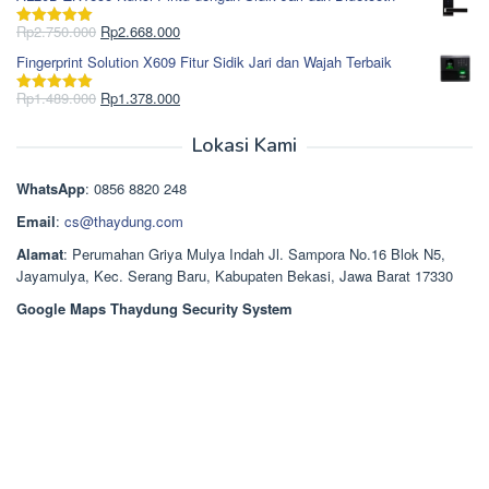
adalah:
ini
Rp965.000.
adalah:
Harga
Harga
Rp
2.750.000
Rp
2.668.000
Dinilai
5.00
Rp850.000.
aslinya
saat
dari 5
Fingerprint Solution X609 Fitur Sidik Jari dan Wajah Terbaik
adalah:
ini
Rp2.750.000.
adalah:
Harga
Harga
Rp
1.489.000
Rp
1.378.000
Dinilai
5.00
Rp2.668.000.
aslinya
saat
dari 5
adalah:
ini
Lokasi Kami
Rp1.489.000.
adalah:
Rp1.378.000.
WhatsApp
: 0856 8820 248
Email
:
cs@thaydung.com
Alamat
: Perumahan Griya Mulya Indah Jl. Sampora No.16 Blok N5,
Jayamulya, Kec. Serang Baru, Kabupaten Bekasi, Jawa Barat 17330
Google Maps Thaydung Security System