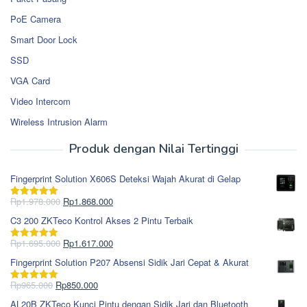
PoE Camera
Smart Door Lock
SSD
VGA Card
Video Intercom
Wireless Intrusion Alarm
Produk dengan Nilai Tertinggi
Fingerprint Solution X606S Deteksi Wajah Akurat di Gelap
Harga
Harga
Rp
1.978.000
Rp
1.868.000
Dinilai
5.00
aslinya
saat
dari 5
C3 200 ZKTeco Kontrol Akses 2 Pintu Terbaik
adalah:
ini
Rp1.978.000.
adalah:
Harga
Harga
Rp
1.695.000
Rp
1.617.000
Dinilai
5.00
Rp1.868.000.
aslinya
saat
dari 5
Fingerprint Solution P207 Absensi Sidik Jari Cepat & Akurat
adalah:
ini
Rp1.695.000.
adalah:
Harga
Harga
Rp
965.000
Rp
850.000
Dinilai
5.00
Rp1.617.000.
aslinya
saat
dari 5
AL20B ZKTeco Kunci Pintu dengan Sidik Jari dan Bluetooth