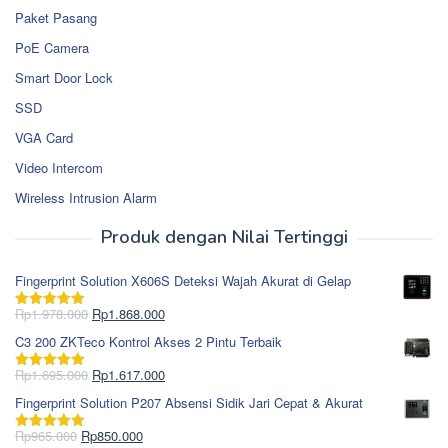
Paket Pasang
PoE Camera
Smart Door Lock
SSD
VGA Card
Video Intercom
Wireless Intrusion Alarm
Produk dengan Nilai Tertinggi
Fingerprint Solution X606S Deteksi Wajah Akurat di Gelap
Harga
Harga
Rp
1.978.000
Rp
1.868.000
Dinilai
5.00
aslinya
saat
dari 5
C3 200 ZKTeco Kontrol Akses 2 Pintu Terbaik
adalah:
ini
Rp1.978.000.
adalah:
Harga
Harga
Rp
1.695.000
Rp
1.617.000
Dinilai
5.00
Rp1.868.000.
aslinya
saat
dari 5
Fingerprint Solution P207 Absensi Sidik Jari Cepat & Akurat
adalah:
ini
Rp1.695.000.
adalah:
Harga
Harga
Rp
965.000
Rp
850.000
Dinilai
5.00