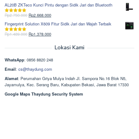
Rp1.617.000.
aslinya
saat
dari 5
AL20B ZKTeco Kunci Pintu dengan Sidik Jari dan Bluetooth
adalah:
ini
Rp965.000.
adalah:
Harga
Harga
Rp
2.750.000
Rp
2.668.000
Dinilai
5.00
Rp850.000.
aslinya
saat
dari 5
Fingerprint Solution X609 Fitur Sidik Jari dan Wajah Terbaik
adalah:
ini
Rp2.750.000.
adalah:
Harga
Harga
Rp
1.489.000
Rp
1.378.000
Dinilai
5.00
Rp2.668.000.
aslinya
saat
dari 5
adalah:
ini
Lokasi Kami
Rp1.489.000.
adalah:
Rp1.378.000.
WhatsApp
: 0856 8820 248
Email
:
cs@thaydung.com
Alamat
: Perumahan Griya Mulya Indah Jl. Sampora No.16 Blok N5,
Jayamulya, Kec. Serang Baru, Kabupaten Bekasi, Jawa Barat 17330
Google Maps Thaydung Security System