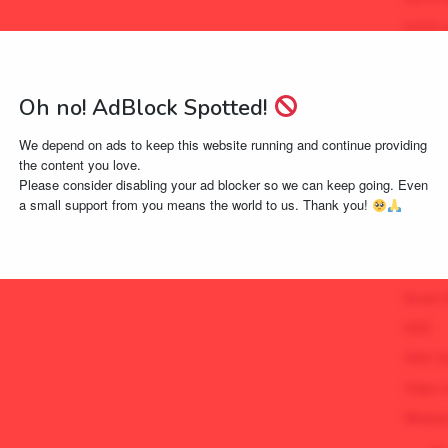
CCTV O
DVR
Fingerp
Oh no! AdBlock Spotted!
IP Cam
We depend on ads to keep this website running and continue providing
Kamer
the content you love.
Mesin 
Please consider disabling your ad blocker so we can keep going. Even
a small support from you means the world to us. Thank you!
NVR
Paket 
PoE C
Smart 
SSD
VGA Ca
Video I
Wireles