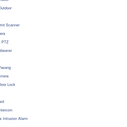
utdoor
rint Scanner
era
a PTZ
Absensi
Pasang
amera
Door Lock
rd
ntercom
s Intrusion Alarm