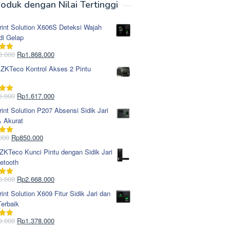
oduk dengan Nilai Tertinggi
rint Solution X606S Deteksi Wajah
di Gelap
Harga
Harga
8.000
Rp
1.868.000
i
5.00
aslinya
saat
 ZKTeco Kontrol Akses 2 Pintu
adalah:
ini
Rp1.978.000.
adalah:
Rp1.868.000.
Harga
Harga
5.000
Rp
1.617.000
i
5.00
aslinya
saat
rint Solution P207 Absensi Sidik Jari
adalah:
ini
& Akurat
Rp1.695.000.
adalah:
Rp1.617.000.
Harga
Harga
000
Rp
850.000
i
5.00
aslinya
saat
KTeco Kunci Pintu dengan Sidik Jari
adalah:
ini
etooth
Rp965.000.
adalah:
Rp850.000.
Harga
Harga
0.000
Rp
2.668.000
i
5.00
aslinya
saat
rint Solution X609 Fitur Sidik Jari dan
adalah:
ini
erbaik
Rp2.750.000.
adalah:
Rp2.668.000.
Harga
Harga
9.000
Rp
1.378.000
i
5.00