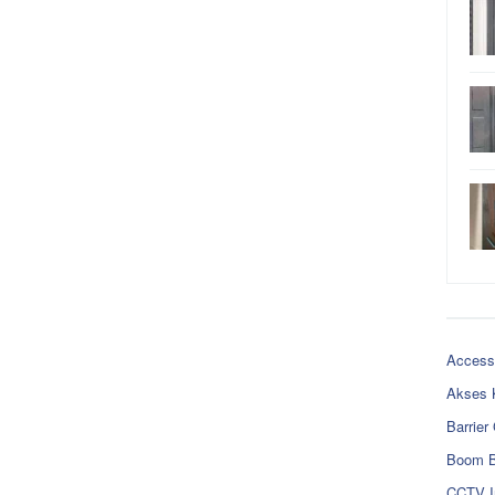
Access
Akses 
Barrier
Boom B
CCTV I