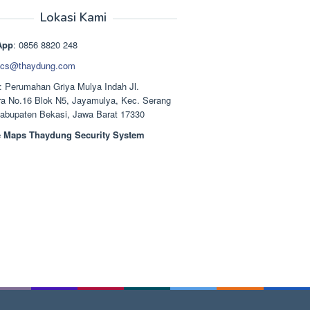
aslinya
saat
adalah:
ini
Lokasi Kami
Rp1.489.000.
adalah:
Rp1.378.000.
App
: 0856 8820 248
cs@thaydung.com
: Perumahan Griya Mulya Indah Jl.
a No.16 Blok N5, Jayamulya, Kec. Serang
Kabupaten Bekasi, Jawa Barat 17330
 Maps Thaydung Security System