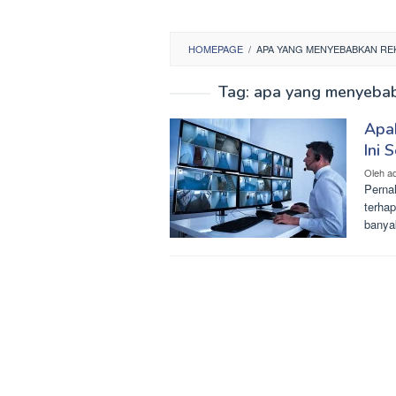
HOMEPAGE
/
APA YANG MENYEBABKAN RE
Tag:
apa yang menyebab
Apa
Ini 
Oleh
a
Perna
terhap
banya