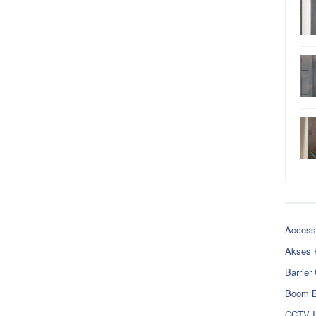
Access
Akses 
Barrier
Boom B
CCTV I