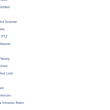
utdoor
rint Scanner
era
a PTZ
Absensi
Pasang
amera
Door Lock
rd
ntercom
s Intrusion Alarm