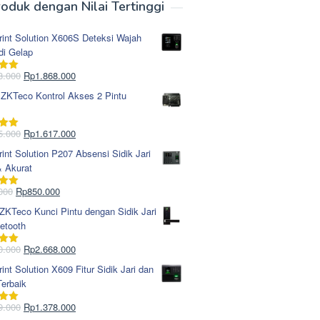
oduk dengan Nilai Tertinggi
rint Solution X606S Deteksi Wajah
di Gelap
Harga
Harga
8.000
Rp
1.868.000
i
5.00
aslinya
saat
 ZKTeco Kontrol Akses 2 Pintu
adalah:
ini
Rp1.978.000.
adalah:
Rp1.868.000.
Harga
Harga
5.000
Rp
1.617.000
i
5.00
aslinya
saat
rint Solution P207 Absensi Sidik Jari
adalah:
ini
& Akurat
Rp1.695.000.
adalah:
Rp1.617.000.
Harga
Harga
000
Rp
850.000
i
5.00
aslinya
saat
KTeco Kunci Pintu dengan Sidik Jari
adalah:
ini
etooth
Rp965.000.
adalah:
Rp850.000.
Harga
Harga
0.000
Rp
2.668.000
i
5.00
aslinya
saat
rint Solution X609 Fitur Sidik Jari dan
adalah:
ini
erbaik
Rp2.750.000.
adalah:
Rp2.668.000.
Harga
Harga
9.000
Rp
1.378.000
i
5.00