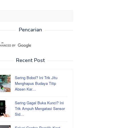
Pencarian
Recent Post
Sering Bobol? Ini Trik Jitu
Menghapus Budaya Titip
Absen Kar…
Sering Gagal Buka Kunci? Ini
Trik Ampuh Mengatasi Sensor
Sid…
Solusi Cerdas Pemilik Kost