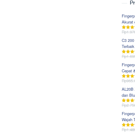
Pr
Fingerp
Akurat 
Rp
1.97
Dinila
dari 5
C3 200
Terbaik
Rp
1.69
Dinila
dari 5
Fingerp
Cepat 
Rp
965.
Dinila
dari 5
AL20B Z
dan Blu
Rp
2.75
Dinila
dari 5
Fingerp
Wajah T
Rp
1.48
Dinila
dari 5