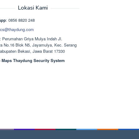
aslinya
saat
adalah:
ini
Lokasi Kami
Rp1.489.000.
adalah:
Rp1.378.000.
App
: 0856 8820 248
cs@thaydung.com
: Perumahan Griya Mulya Indah Jl.
a No.16 Blok N5, Jayamulya, Kec. Serang
Kabupaten Bekasi, Jawa Barat 17330
 Maps Thaydung Security System