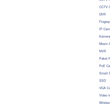
CCTV O
DVR
Fingerp
IP Cam
Kamer
Mesin 
NVR
Paket 
PoE C
Smart 
SSD
VGA Ca
Video I
Wireles