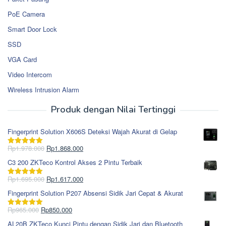
PoE Camera
Smart Door Lock
SSD
VGA Card
Video Intercom
Wireless Intrusion Alarm
Produk dengan Nilai Tertinggi
Fingerprint Solution X606S Deteksi Wajah Akurat di Gelap
Harga
Harga
Rp
1.978.000
Rp
1.868.000
Dinilai
5.00
aslinya
saat
dari 5
C3 200 ZKTeco Kontrol Akses 2 Pintu Terbaik
adalah:
ini
Rp1.978.000.
adalah:
Harga
Harga
Rp
1.695.000
Rp
1.617.000
Dinilai
5.00
Rp1.868.000.
aslinya
saat
dari 5
Fingerprint Solution P207 Absensi Sidik Jari Cepat & Akurat
adalah:
ini
Rp1.695.000.
adalah:
Harga
Harga
Rp
965.000
Rp
850.000
Dinilai
5.00
Rp1.617.000.
aslinya
saat
dari 5
AL20B ZKTeco Kunci Pintu dengan Sidik Jari dan Bluetooth