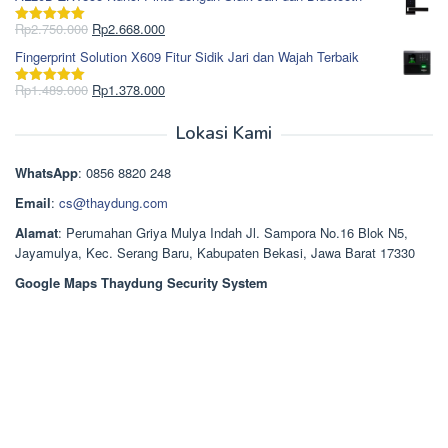
adalah:
ini
Rp965.000.
adalah:
Harga
Harga
Rp
2.750.000
Rp
2.668.000
Dinilai
5.00
Rp850.000.
aslinya
saat
dari 5
Fingerprint Solution X609 Fitur Sidik Jari dan Wajah Terbaik
adalah:
ini
Rp2.750.000.
adalah:
Harga
Harga
Rp
1.489.000
Rp
1.378.000
Dinilai
5.00
Rp2.668.000.
aslinya
saat
dari 5
adalah:
ini
Lokasi Kami
Rp1.489.000.
adalah:
Rp1.378.000.
WhatsApp
: 0856 8820 248
Email
:
cs@thaydung.com
Alamat
: Perumahan Griya Mulya Indah Jl. Sampora No.16 Blok N5,
Jayamulya, Kec. Serang Baru, Kabupaten Bekasi, Jawa Barat 17330
Google Maps Thaydung Security System