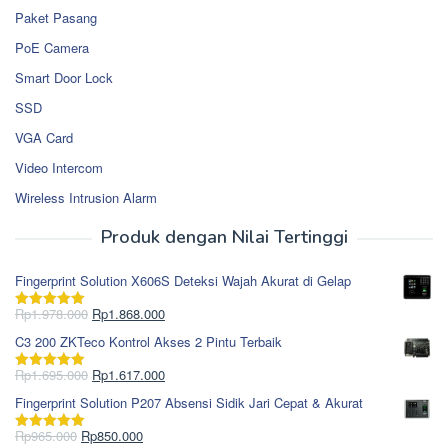
Paket Pasang
PoE Camera
Smart Door Lock
SSD
VGA Card
Video Intercom
Wireless Intrusion Alarm
Produk dengan Nilai Tertinggi
Fingerprint Solution X606S Deteksi Wajah Akurat di Gelap
Harga
Harga
Rp
1.978.000
Rp
1.868.000
Dinilai
5.00
aslinya
saat
dari 5
C3 200 ZKTeco Kontrol Akses 2 Pintu Terbaik
adalah:
ini
Rp1.978.000.
adalah:
Harga
Harga
Rp
1.695.000
Rp
1.617.000
Dinilai
5.00
Rp1.868.000.
aslinya
saat
dari 5
Fingerprint Solution P207 Absensi Sidik Jari Cepat & Akurat
adalah:
ini
Rp1.695.000.
adalah:
Harga
Harga
Rp
965.000
Rp
850.000
Dinilai
5.00