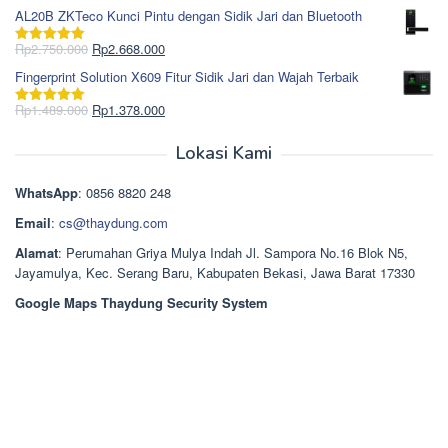
Rp1.617.000.
aslinya
saat
dari 5
AL20B ZKTeco Kunci Pintu dengan Sidik Jari dan Bluetooth
adalah:
ini
Rp965.000.
adalah:
Harga
Harga
Rp
2.750.000
Rp
2.668.000
Dinilai
5.00
Rp850.000.
aslinya
saat
dari 5
Fingerprint Solution X609 Fitur Sidik Jari dan Wajah Terbaik
adalah:
ini
Rp2.750.000.
adalah:
Harga
Harga
Rp
1.489.000
Rp
1.378.000
Dinilai
5.00
Rp2.668.000.
aslinya
saat
dari 5
adalah:
ini
Lokasi Kami
Rp1.489.000.
adalah:
Rp1.378.000.
WhatsApp
: 0856 8820 248
Email
:
cs@thaydung.com
Alamat
: Perumahan Griya Mulya Indah Jl. Sampora No.16 Blok N5,
Jayamulya, Kec. Serang Baru, Kabupaten Bekasi, Jawa Barat 17330
Google Maps Thaydung Security System