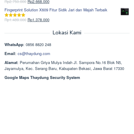
Rp965.000.
adalah:
Harga
Harga
Rp
2.750.000
Rp
2.668.000
Dinilai
5.00
Rp850.000.
aslinya
saat
dari 5
Fingerprint Solution X609 Fitur Sidik Jari dan Wajah Terbaik
adalah:
ini
Rp2.750.000.
adalah:
Harga
Harga
Rp
1.489.000
Rp
1.378.000
Dinilai
5.00
Rp2.668.000.
aslinya
saat
dari 5
adalah:
ini
Lokasi Kami
Rp1.489.000.
adalah:
Rp1.378.000.
WhatsApp
: 0856 8820 248
Email
:
cs@thaydung.com
Alamat
: Perumahan Griya Mulya Indah Jl. Sampora No.16 Blok N5,
Jayamulya, Kec. Serang Baru, Kabupaten Bekasi, Jawa Barat 17330
Google Maps Thaydung Security System