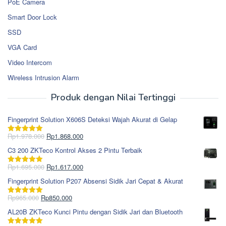
PoE Camera
Smart Door Lock
SSD
VGA Card
Video Intercom
Wireless Intrusion Alarm
Produk dengan Nilai Tertinggi
Fingerprint Solution X606S Deteksi Wajah Akurat di Gelap
Harga
Harga
Rp
1.978.000
Rp
1.868.000
Dinilai
5.00
aslinya
saat
dari 5
C3 200 ZKTeco Kontrol Akses 2 Pintu Terbaik
adalah:
ini
Rp1.978.000.
adalah:
Harga
Harga
Rp
1.695.000
Rp
1.617.000
Dinilai
5.00
Rp1.868.000.
aslinya
saat
dari 5
Fingerprint Solution P207 Absensi Sidik Jari Cepat & Akurat
adalah:
ini
Rp1.695.000.
adalah:
Harga
Harga
Rp
965.000
Rp
850.000
Dinilai
5.00
Rp1.617.000.
aslinya
saat
dari 5
AL20B ZKTeco Kunci Pintu dengan Sidik Jari dan Bluetooth
adalah:
ini