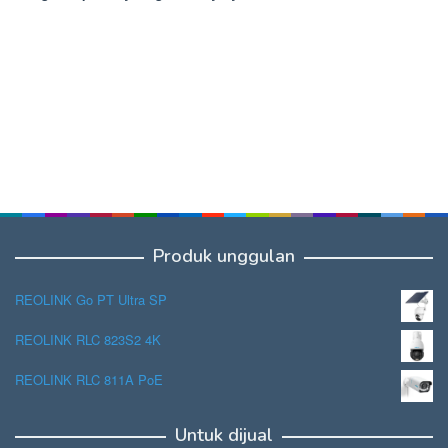
Produk unggulan
REOLINK Go PT Ultra SP
REOLINK RLC 823S2 4K
REOLINK RLC 811A PoE
Untuk dijual