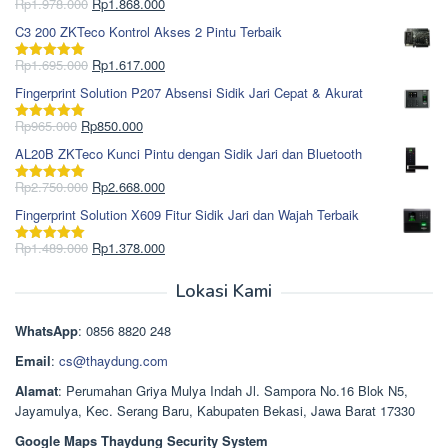
Harga
Harga
Rp
1.978.000
Rp
1.868.000
Dinilai
5.00
aslinya
saat
dari 5
C3 200 ZKTeco Kontrol Akses 2 Pintu Terbaik
adalah:
ini
Rp1.978.000.
adalah:
Harga
Harga
Rp
1.695.000
Rp
1.617.000
Dinilai
5.00
Rp1.868.000.
aslinya
saat
dari 5
Fingerprint Solution P207 Absensi Sidik Jari Cepat & Akurat
adalah:
ini
Rp1.695.000.
adalah:
Harga
Harga
Rp
965.000
Rp
850.000
Dinilai
5.00
Rp1.617.000.
aslinya
saat
dari 5
AL20B ZKTeco Kunci Pintu dengan Sidik Jari dan Bluetooth
adalah:
ini
Rp965.000.
adalah:
Harga
Harga
Rp
2.750.000
Rp
2.668.000
Dinilai
5.00
Rp850.000.
aslinya
saat
dari 5
Fingerprint Solution X609 Fitur Sidik Jari dan Wajah Terbaik
adalah:
ini
Rp2.750.000.
adalah:
Harga
Harga
Rp
1.489.000
Rp
1.378.000
Dinilai
5.00
Rp2.668.000.
aslinya
saat
dari 5
adalah:
ini
Lokasi Kami
Rp1.489.000.
adalah:
Rp1.378.000.
WhatsApp
: 0856 8820 248
Email
:
cs@thaydung.com
Alamat
: Perumahan Griya Mulya Indah Jl. Sampora No.16 Blok N5,
Jayamulya, Kec. Serang Baru, Kabupaten Bekasi, Jawa Barat 17330
Google Maps Thaydung Security System