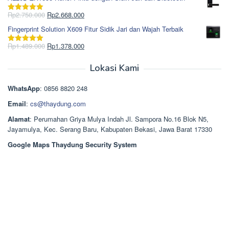
adalah:
ini
Rp965.000.
adalah:
Harga
Harga
Rp
2.750.000
Rp
2.668.000
Dinilai
5.00
Rp850.000.
aslinya
saat
dari 5
Fingerprint Solution X609 Fitur Sidik Jari dan Wajah Terbaik
adalah:
ini
Rp2.750.000.
adalah:
Harga
Harga
Rp
1.489.000
Rp
1.378.000
Dinilai
5.00
Rp2.668.000.
aslinya
saat
dari 5
adalah:
ini
Lokasi Kami
Rp1.489.000.
adalah:
Rp1.378.000.
WhatsApp
: 0856 8820 248
Email
:
cs@thaydung.com
Alamat
: Perumahan Griya Mulya Indah Jl. Sampora No.16 Blok N5,
Jayamulya, Kec. Serang Baru, Kabupaten Bekasi, Jawa Barat 17330
Google Maps Thaydung Security System