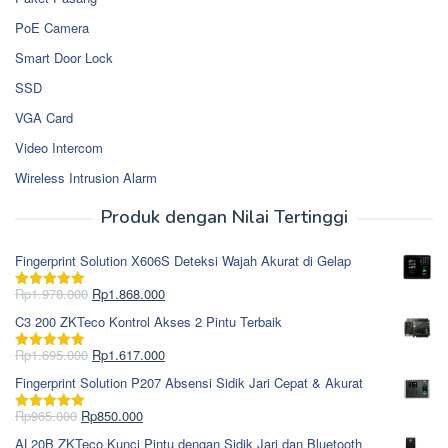
PoE Camera
Smart Door Lock
SSD
VGA Card
Video Intercom
Wireless Intrusion Alarm
Produk dengan Nilai Tertinggi
Fingerprint Solution X606S Deteksi Wajah Akurat di Gelap
Harga
Harga
Rp
1.978.000
Rp
1.868.000
Dinilai
5.00
aslinya
saat
dari 5
C3 200 ZKTeco Kontrol Akses 2 Pintu Terbaik
adalah:
ini
Rp1.978.000.
adalah:
Harga
Harga
Rp
1.695.000
Rp
1.617.000
Dinilai
5.00
Rp1.868.000.
aslinya
saat
dari 5
Fingerprint Solution P207 Absensi Sidik Jari Cepat & Akurat
adalah:
ini
Rp1.695.000.
adalah:
Harga
Harga
Rp
965.000
Rp
850.000
Dinilai
5.00
Rp1.617.000.
aslinya
saat
dari 5
AL20B ZKTeco Kunci Pintu dengan Sidik Jari dan Bluetooth