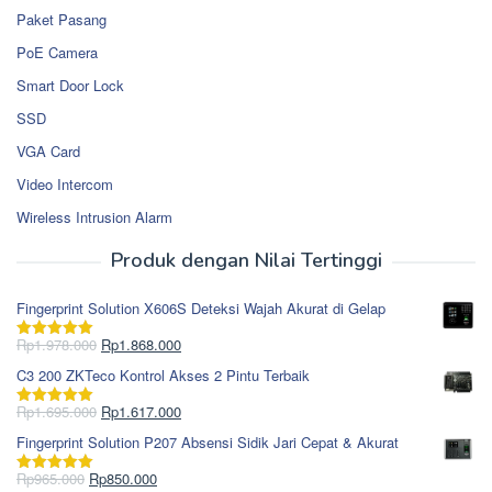
Paket Pasang
PoE Camera
Smart Door Lock
SSD
VGA Card
Video Intercom
Wireless Intrusion Alarm
Produk dengan Nilai Tertinggi
Fingerprint Solution X606S Deteksi Wajah Akurat di Gelap
Harga
Harga
Rp
1.978.000
Rp
1.868.000
Dinilai
5.00
aslinya
saat
dari 5
C3 200 ZKTeco Kontrol Akses 2 Pintu Terbaik
adalah:
ini
Rp1.978.000.
adalah:
Harga
Harga
Rp
1.695.000
Rp
1.617.000
Dinilai
5.00
Rp1.868.000.
aslinya
saat
dari 5
Fingerprint Solution P207 Absensi Sidik Jari Cepat & Akurat
adalah:
ini
Rp1.695.000.
adalah:
Harga
Harga
Rp
965.000
Rp
850.000
Dinilai
5.00