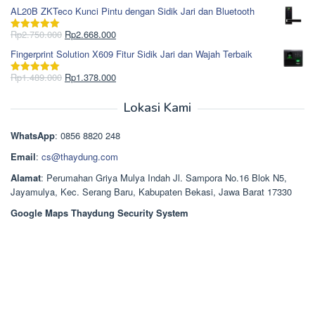
Rp1.617.000.
aslinya
saat
dari 5
AL20B ZKTeco Kunci Pintu dengan Sidik Jari dan Bluetooth
adalah:
ini
Rp965.000.
adalah:
Harga
Harga
Rp
2.750.000
Rp
2.668.000
Dinilai
5.00
Rp850.000.
aslinya
saat
dari 5
Fingerprint Solution X609 Fitur Sidik Jari dan Wajah Terbaik
adalah:
ini
Rp2.750.000.
adalah:
Harga
Harga
Rp
1.489.000
Rp
1.378.000
Dinilai
5.00
Rp2.668.000.
aslinya
saat
dari 5
adalah:
ini
Lokasi Kami
Rp1.489.000.
adalah:
Rp1.378.000.
WhatsApp
: 0856 8820 248
Email
:
cs@thaydung.com
Alamat
: Perumahan Griya Mulya Indah Jl. Sampora No.16 Blok N5,
Jayamulya, Kec. Serang Baru, Kabupaten Bekasi, Jawa Barat 17330
Google Maps Thaydung Security System