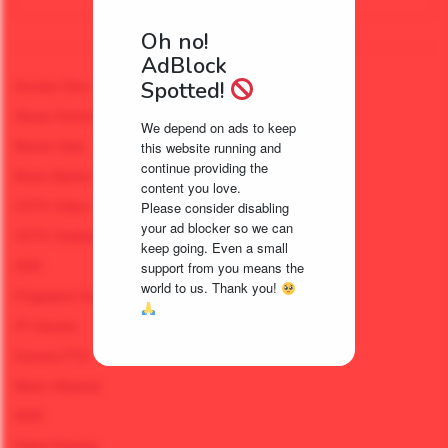
Oh no!
Kategori Produk
AdBlock
Spotted!
Access Door
Akses Kontrol
We depend on ads to keep
Barrier Gate
this website running and
continue providing the
Boom Barrier
content you love.
CCTV Indoor
Please consider disabling
your ad blocker so we can
CCTV Outdoor
keep going. Even a small
DVR
support from you means the
world to us. Thank you!
Fingerprint Scanner
IP Camera
Kamera PTZ
Mesin Absensi
NVR
Paket Pasang