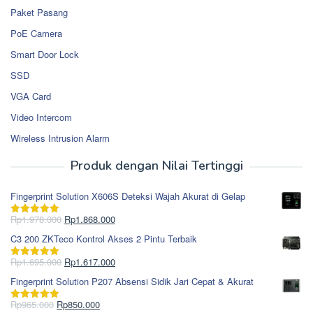
Paket Pasang
PoE Camera
Smart Door Lock
SSD
VGA Card
Video Intercom
Wireless Intrusion Alarm
Produk dengan Nilai Tertinggi
Fingerprint Solution X606S Deteksi Wajah Akurat di Gelap
Harga
Harga
Rp
1.978.000
Rp
1.868.000
Dinilai
5.00
aslinya
saat
dari 5
C3 200 ZKTeco Kontrol Akses 2 Pintu Terbaik
adalah:
ini
Rp1.978.000.
adalah:
Harga
Harga
Rp
1.695.000
Rp
1.617.000
Dinilai
5.00
Rp1.868.000.
aslinya
saat
dari 5
Fingerprint Solution P207 Absensi Sidik Jari Cepat & Akurat
adalah:
ini
Rp1.695.000.
adalah:
Harga
Harga
Rp
965.000
Rp
850.000
Dinilai
5.00