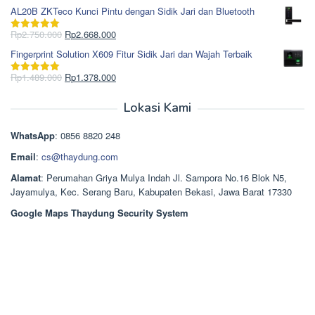
Rp1.617.000.
aslinya
saat
dari 5
AL20B ZKTeco Kunci Pintu dengan Sidik Jari dan Bluetooth
adalah:
ini
Rp965.000.
adalah:
Harga
Harga
Rp
2.750.000
Rp
2.668.000
Dinilai
5.00
Rp850.000.
aslinya
saat
dari 5
Fingerprint Solution X609 Fitur Sidik Jari dan Wajah Terbaik
adalah:
ini
Rp2.750.000.
adalah:
Harga
Harga
Rp
1.489.000
Rp
1.378.000
Dinilai
5.00
Rp2.668.000.
aslinya
saat
dari 5
adalah:
ini
Lokasi Kami
Rp1.489.000.
adalah:
Rp1.378.000.
WhatsApp
: 0856 8820 248
Email
:
cs@thaydung.com
Alamat
: Perumahan Griya Mulya Indah Jl. Sampora No.16 Blok N5,
Jayamulya, Kec. Serang Baru, Kabupaten Bekasi, Jawa Barat 17330
Google Maps Thaydung Security System