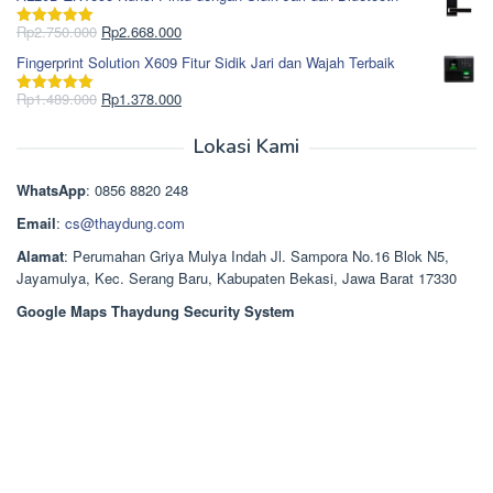
adalah:
ini
Rp965.000.
adalah:
Harga
Harga
Rp
2.750.000
Rp
2.668.000
Dinilai
5.00
Rp850.000.
aslinya
saat
dari 5
Fingerprint Solution X609 Fitur Sidik Jari dan Wajah Terbaik
adalah:
ini
Rp2.750.000.
adalah:
Harga
Harga
Rp
1.489.000
Rp
1.378.000
Dinilai
5.00
Rp2.668.000.
aslinya
saat
dari 5
adalah:
ini
Lokasi Kami
Rp1.489.000.
adalah:
Rp1.378.000.
WhatsApp
: 0856 8820 248
Email
:
cs@thaydung.com
Alamat
: Perumahan Griya Mulya Indah Jl. Sampora No.16 Blok N5,
Jayamulya, Kec. Serang Baru, Kabupaten Bekasi, Jawa Barat 17330
Google Maps Thaydung Security System