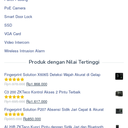
PoE Camera
Smart Door Lock
SSD
VGA Card
Video Intercom
Wireless Intrusion Alarm
Produk dengan Nilai Tertinggi
Fingerprint Solution X606S Deteksi Wajah Akurat di Gelap
Harga
Harga
Rp
1.978.000
Rp
1.868.000
Dinilai
5.00
aslinya
saat
dari 5
C3 200 ZKTeco Kontrol Akses 2 Pintu Terbaik
adalah:
ini
Rp1.978.000.
adalah:
Harga
Harga
Rp
1.695.000
Rp
1.617.000
Dinilai
5.00
Rp1.868.000.
aslinya
saat
dari 5
Fingerprint Solution P207 Absensi Sidik Jari Cepat & Akurat
adalah:
ini
Rp1.695.000.
adalah:
Harga
Harga
Rp
965.000
Rp
850.000
Dinilai
5.00
Rp1.617.000.
aslinya
saat
dari 5
AL20B ZKTeco Kunci Pintu dengan Sidik Jari dan Bluetooth