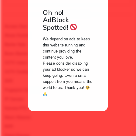
Oh no!
Kategori Produk
AdBlock
Spotted!
Access Door
Akses Kontrol
We depend on ads to keep
Barrier Gate
this website running and
continue providing the
Boom Barrier
content you love.
CCTV Indoor
Please consider disabling
your ad blocker so we can
CCTV Outdoor
keep going. Even a small
DVR
support from you means the
world to us. Thank you!
Fingerprint Scanner
IP Camera
Kamera PTZ
Mesin Absensi
NVR
Paket Pasang