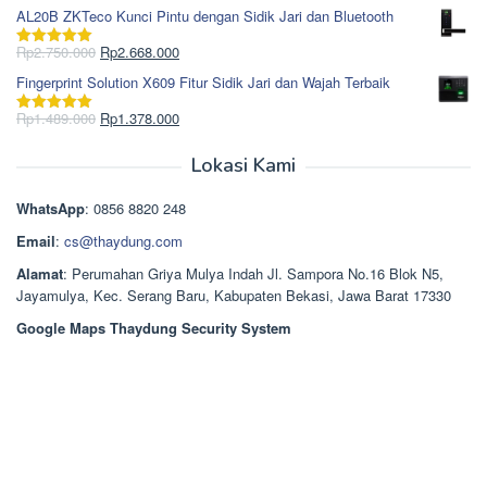
Rp1.617.000.
aslinya
saat
dari 5
AL20B ZKTeco Kunci Pintu dengan Sidik Jari dan Bluetooth
adalah:
ini
Rp965.000.
adalah:
Harga
Harga
Rp
2.750.000
Rp
2.668.000
Dinilai
5.00
Rp850.000.
aslinya
saat
dari 5
Fingerprint Solution X609 Fitur Sidik Jari dan Wajah Terbaik
adalah:
ini
Rp2.750.000.
adalah:
Harga
Harga
Rp
1.489.000
Rp
1.378.000
Dinilai
5.00
Rp2.668.000.
aslinya
saat
dari 5
adalah:
ini
Lokasi Kami
Rp1.489.000.
adalah:
Rp1.378.000.
WhatsApp
: 0856 8820 248
Email
:
cs@thaydung.com
Alamat
: Perumahan Griya Mulya Indah Jl. Sampora No.16 Blok N5,
Jayamulya, Kec. Serang Baru, Kabupaten Bekasi, Jawa Barat 17330
Google Maps Thaydung Security System