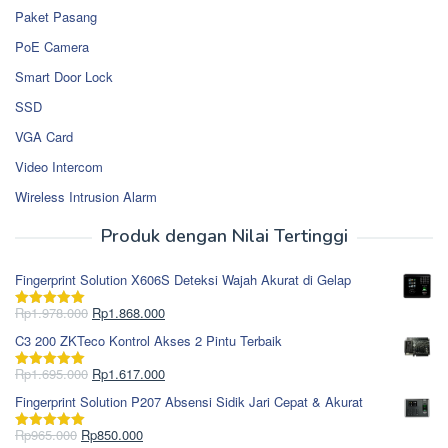
Paket Pasang
PoE Camera
Smart Door Lock
SSD
VGA Card
Video Intercom
Wireless Intrusion Alarm
Produk dengan Nilai Tertinggi
Fingerprint Solution X606S Deteksi Wajah Akurat di Gelap
Harga
Harga
Rp
1.978.000
Rp
1.868.000
Dinilai
5.00
aslinya
saat
dari 5
C3 200 ZKTeco Kontrol Akses 2 Pintu Terbaik
adalah:
ini
Rp1.978.000.
adalah:
Harga
Harga
Rp
1.695.000
Rp
1.617.000
Dinilai
5.00
Rp1.868.000.
aslinya
saat
dari 5
Fingerprint Solution P207 Absensi Sidik Jari Cepat & Akurat
adalah:
ini
Rp1.695.000.
adalah:
Harga
Harga
Rp
965.000
Rp
850.000
Dinilai
5.00