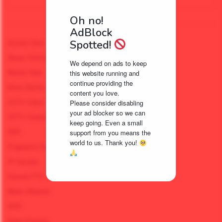
Oh no!
Kategori Produk
AdBlock
Spotted!
Access Door
Akses Kontrol
We depend on ads to keep
Barrier Gate
this website running and
continue providing the
Boom Barrier
content you love.
CCTV Indoor
Please consider disabling
your ad blocker so we can
CCTV Outdoor
keep going. Even a small
DVR
support from you means the
world to us. Thank you!
Fingerprint Scanner
IP Camera
Kamera PTZ
Mesin Absensi
NVR
Paket Pasang