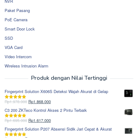
NVR
Paket Pasang
PoE Camera
Smart Door Lock
SSD
VGA Card
Video Intercom
Wireless Intrusion Alarm
Produk dengan Nilai Tertinggi
Fingerprint Solution X606S Deteksi Wajah Akurat di Gelap
Harga
Harga
Rp
1.978.000
Rp
1.868.000
Dinilai
5.00
aslinya
saat
dari 5
C3 200 ZKTeco Kontrol Akses 2 Pintu Terbaik
adalah:
ini
Rp1.978.000.
adalah:
Harga
Harga
Rp
1.695.000
Rp
1.617.000
Dinilai
5.00
Rp1.868.000.
aslinya
saat
dari 5
Fingerprint Solution P207 Absensi Sidik Jari Cepat & Akurat
adalah:
ini