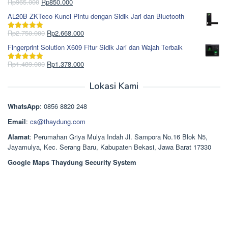
Rp1.695.000.
adalah:
Harga
Harga
Rp
965.000
Rp
850.000
Dinilai
5.00
Rp1.617.000.
aslinya
saat
dari 5
AL20B ZKTeco Kunci Pintu dengan Sidik Jari dan Bluetooth
adalah:
ini
Rp965.000.
adalah:
Harga
Harga
Rp
2.750.000
Rp
2.668.000
Dinilai
5.00
Rp850.000.
aslinya
saat
dari 5
Fingerprint Solution X609 Fitur Sidik Jari dan Wajah Terbaik
adalah:
ini
Rp2.750.000.
adalah:
Harga
Harga
Rp
1.489.000
Rp
1.378.000
Dinilai
5.00
Rp2.668.000.
aslinya
saat
dari 5
adalah:
ini
Lokasi Kami
Rp1.489.000.
adalah:
Rp1.378.000.
WhatsApp
: 0856 8820 248
Email
:
cs@thaydung.com
Alamat
: Perumahan Griya Mulya Indah Jl. Sampora No.16 Blok N5,
Jayamulya, Kec. Serang Baru, Kabupaten Bekasi, Jawa Barat 17330
Google Maps Thaydung Security System