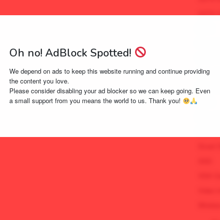
CCTV O
DVR
Fingerp
Oh no! AdBlock Spotted!
IP Cam
We depend on ads to keep this website running and continue providing
Kamer
the content you love.
Mesin 
Please consider disabling your ad blocker so we can keep going. Even
a small support from you means the world to us. Thank you!
NVR
Paket 
PoE C
Smart 
SSD
VGA Ca
Video I
Wireles