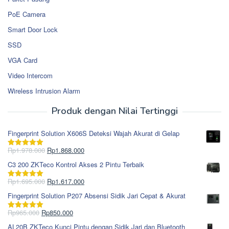
PoE Camera
Smart Door Lock
SSD
VGA Card
Video Intercom
Wireless Intrusion Alarm
Produk dengan Nilai Tertinggi
Fingerprint Solution X606S Deteksi Wajah Akurat di Gelap
Harga
Harga
Rp
1.978.000
Rp
1.868.000
Dinilai
5.00
aslinya
saat
dari 5
C3 200 ZKTeco Kontrol Akses 2 Pintu Terbaik
adalah:
ini
Rp1.978.000.
adalah:
Harga
Harga
Rp
1.695.000
Rp
1.617.000
Dinilai
5.00
Rp1.868.000.
aslinya
saat
dari 5
Fingerprint Solution P207 Absensi Sidik Jari Cepat & Akurat
adalah:
ini
Rp1.695.000.
adalah:
Harga
Harga
Rp
965.000
Rp
850.000
Dinilai
5.00
Rp1.617.000.
aslinya
saat
dari 5
AL20B ZKTeco Kunci Pintu dengan Sidik Jari dan Bluetooth