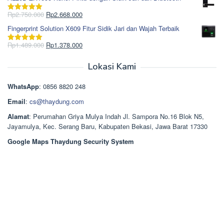
adalah:
ini
Rp965.000.
adalah:
Harga
Harga
Rp
2.750.000
Rp
2.668.000
Dinilai
5.00
Rp850.000.
aslinya
saat
dari 5
Fingerprint Solution X609 Fitur Sidik Jari dan Wajah Terbaik
adalah:
ini
Rp2.750.000.
adalah:
Harga
Harga
Rp
1.489.000
Rp
1.378.000
Dinilai
5.00
Rp2.668.000.
aslinya
saat
dari 5
adalah:
ini
Lokasi Kami
Rp1.489.000.
adalah:
Rp1.378.000.
WhatsApp
: 0856 8820 248
Email
:
cs@thaydung.com
Alamat
: Perumahan Griya Mulya Indah Jl. Sampora No.16 Blok N5,
Jayamulya, Kec. Serang Baru, Kabupaten Bekasi, Jawa Barat 17330
Google Maps Thaydung Security System