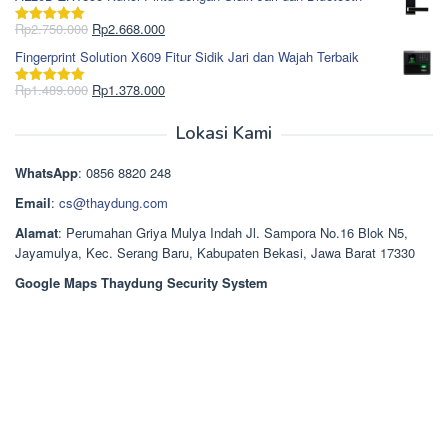
adalah:
ini
Rp965.000.
adalah:
Harga
Harga
Rp
2.750.000
Rp
2.668.000
Dinilai
5.00
Rp850.000.
aslinya
saat
dari 5
Fingerprint Solution X609 Fitur Sidik Jari dan Wajah Terbaik
adalah:
ini
Rp2.750.000.
adalah:
Harga
Harga
Rp
1.489.000
Rp
1.378.000
Dinilai
5.00
Rp2.668.000.
aslinya
saat
dari 5
adalah:
ini
Lokasi Kami
Rp1.489.000.
adalah:
Rp1.378.000.
WhatsApp
: 0856 8820 248
Email
:
cs@thaydung.com
Alamat
: Perumahan Griya Mulya Indah Jl. Sampora No.16 Blok N5,
Jayamulya, Kec. Serang Baru, Kabupaten Bekasi, Jawa Barat 17330
Google Maps Thaydung Security System