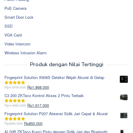
PoE Camera
Smart Door Lock
SSD
VGA Card
Video Intercom
Wireless Intrusion Alarm
Produk dengan Nilai Tertinggi
Fingerprint Solution X606S Deteksi Wajah Akurat di Gelap
Harga
Harga
Rp
1.978.000
Rp
1.868.000
Dinilai
5.00
aslinya
saat
dari 5
C3 200 ZKTeco Kontrol Akses 2 Pintu Terbaik
adalah:
ini
Rp1.978.000.
adalah:
Harga
Harga
Rp
1.695.000
Rp
1.617.000
Dinilai
5.00
Rp1.868.000.
aslinya
saat
dari 5
Fingerprint Solution P207 Absensi Sidik Jari Cepat & Akurat
adalah:
ini
Rp1.695.000.
adalah:
Harga
Harga
Rp
965.000
Rp
850.000
Dinilai
5.00
Rp1.617.000.
aslinya
saat
dari 5
AL20B ZKTeco Kunci Pintu dengan Sidik Jari dan Bluetooth