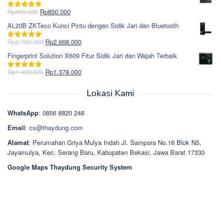
adalah:
ini
Rp1.695.000.
adalah:
Harga
Harga
Rp
965.000
Rp
850.000
Dinilai
5.00
Rp1.617.000.
aslinya
saat
dari 5
AL20B ZKTeco Kunci Pintu dengan Sidik Jari dan Bluetooth
adalah:
ini
Rp965.000.
adalah:
Harga
Harga
Rp
2.750.000
Rp
2.668.000
Dinilai
5.00
Rp850.000.
aslinya
saat
dari 5
Fingerprint Solution X609 Fitur Sidik Jari dan Wajah Terbaik
adalah:
ini
Rp2.750.000.
adalah:
Harga
Harga
Rp
1.489.000
Rp
1.378.000
Dinilai
5.00
Rp2.668.000.
aslinya
saat
dari 5
adalah:
ini
Lokasi Kami
Rp1.489.000.
adalah:
Rp1.378.000.
WhatsApp
: 0856 8820 248
Email
:
cs@thaydung.com
Alamat
: Perumahan Griya Mulya Indah Jl. Sampora No.16 Blok N5,
Jayamulya, Kec. Serang Baru, Kabupaten Bekasi, Jawa Barat 17330
Google Maps Thaydung Security System