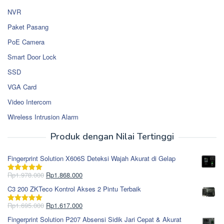
NVR
Paket Pasang
PoE Camera
Smart Door Lock
SSD
VGA Card
Video Intercom
Wireless Intrusion Alarm
Produk dengan Nilai Tertinggi
Fingerprint Solution X606S Deteksi Wajah Akurat di Gelap
Harga
Harga
Rp
1.978.000
Rp
1.868.000
Dinilai
5.00
aslinya
saat
dari 5
C3 200 ZKTeco Kontrol Akses 2 Pintu Terbaik
adalah:
ini
Rp1.978.000.
adalah:
Harga
Harga
Rp
1.695.000
Rp
1.617.000
Dinilai
5.00
Rp1.868.000.
aslinya
saat
dari 5
Fingerprint Solution P207 Absensi Sidik Jari Cepat & Akurat