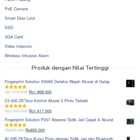
PoE Camera
Smart Door Lock
SSD
VGA Card
Video Intercom
Wireless Intrusion Alarm
Produk dengan Nilai Tertinggi
Fingerprint Solution X606S Deteksi Wajah Akurat di Gelap
Harga
Harga
Rp
1.978.000
Rp
1.868.000
Dinilai
5.00
aslinya
saat
dari 5
C3 200 ZKTeco Kontrol Akses 2 Pintu Terbaik
adalah:
ini
Rp1.978.000.
adalah:
Harga
Harga
Rp
1.695.000
Rp
1.617.000
Dinilai
5.00
Rp1.868.000.
aslinya
saat
dari 5
Fingerprint Solution P207 Absensi Sidik Jari Cepat & Akurat
adalah:
ini
Rp1.695.000.
adalah:
Harga
Harga
Rp
965.000
Rp
850.000
Dinilai
5.00
Rp1.617.000.
aslinya
saat
dari 5
AL20B ZKTeco Kunci Pintu dengan Sidik Jari dan Bluetooth