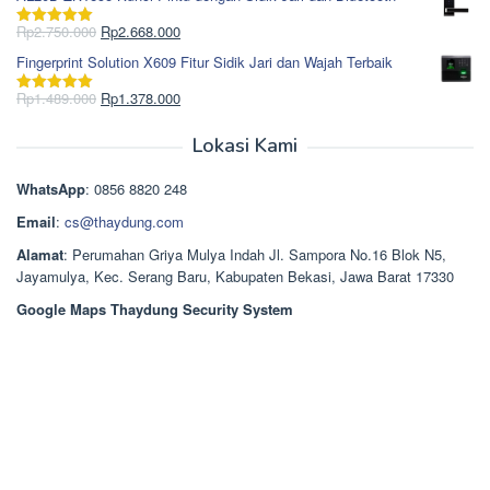
adalah:
ini
Rp965.000.
adalah:
Harga
Harga
Rp
2.750.000
Rp
2.668.000
Dinilai
5.00
Rp850.000.
aslinya
saat
dari 5
Fingerprint Solution X609 Fitur Sidik Jari dan Wajah Terbaik
adalah:
ini
Rp2.750.000.
adalah:
Harga
Harga
Rp
1.489.000
Rp
1.378.000
Dinilai
5.00
Rp2.668.000.
aslinya
saat
dari 5
adalah:
ini
Lokasi Kami
Rp1.489.000.
adalah:
Rp1.378.000.
WhatsApp
: 0856 8820 248
Email
:
cs@thaydung.com
Alamat
: Perumahan Griya Mulya Indah Jl. Sampora No.16 Blok N5,
Jayamulya, Kec. Serang Baru, Kabupaten Bekasi, Jawa Barat 17330
Google Maps Thaydung Security System