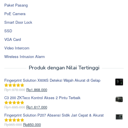
Paket Pasang
PoE Camera
Smart Door Lock
SSD
VGA Card
Video Intercom
Wireless Intrusion Alarm
Produk dengan Nilai Tertinggi
Fingerprint Solution X606S Deteksi Wajah Akurat di Gelap
Harga
Harga
Rp
1.978.000
Rp
1.868.000
Dinilai
5.00
aslinya
saat
dari 5
C3 200 ZKTeco Kontrol Akses 2 Pintu Terbaik
adalah:
ini
Rp1.978.000.
adalah:
Harga
Harga
Rp
1.695.000
Rp
1.617.000
Dinilai
5.00
Rp1.868.000.
aslinya
saat
dari 5
Fingerprint Solution P207 Absensi Sidik Jari Cepat & Akurat
adalah:
ini
Rp1.695.000.
adalah:
Harga
Harga
Rp
965.000
Rp
850.000
Dinilai
5.00