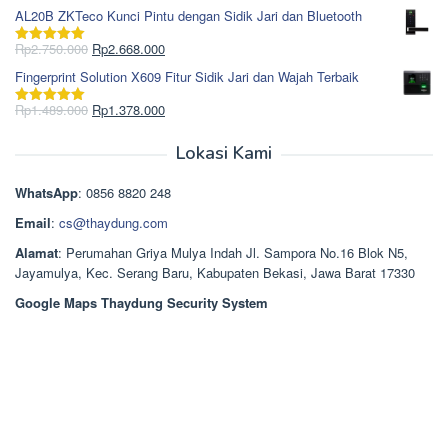
Rp1.617.000.
aslinya
saat
dari 5
AL20B ZKTeco Kunci Pintu dengan Sidik Jari dan Bluetooth
adalah:
ini
Rp965.000.
adalah:
Harga
Harga
Rp
2.750.000
Rp
2.668.000
Dinilai
5.00
Rp850.000.
aslinya
saat
dari 5
Fingerprint Solution X609 Fitur Sidik Jari dan Wajah Terbaik
adalah:
ini
Rp2.750.000.
adalah:
Harga
Harga
Rp
1.489.000
Rp
1.378.000
Dinilai
5.00
Rp2.668.000.
aslinya
saat
dari 5
adalah:
ini
Lokasi Kami
Rp1.489.000.
adalah:
Rp1.378.000.
WhatsApp
: 0856 8820 248
Email
:
cs@thaydung.com
Alamat
: Perumahan Griya Mulya Indah Jl. Sampora No.16 Blok N5,
Jayamulya, Kec. Serang Baru, Kabupaten Bekasi, Jawa Barat 17330
Google Maps Thaydung Security System