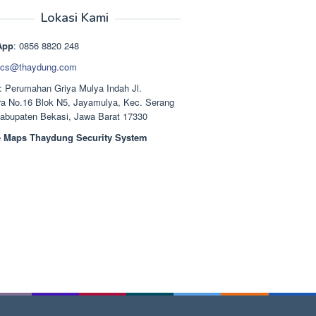
aslinya
saat
adalah:
ini
Lokasi Kami
Rp1.489.000.
adalah:
Rp1.378.000.
App
: 0856 8820 248
cs@thaydung.com
: Perumahan Griya Mulya Indah Jl.
a No.16 Blok N5, Jayamulya, Kec. Serang
Kabupaten Bekasi, Jawa Barat 17330
 Maps Thaydung Security System