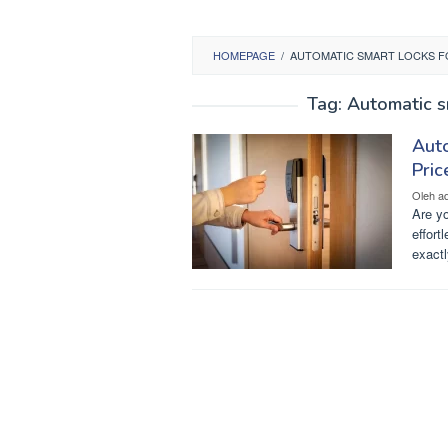
HOMEPAGE
/
AUTOMATIC SMART LOCKS F
Tag:
Automatic s
Auto
Pric
Oleh
a
Are yo
effort
exact