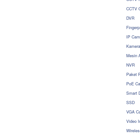
CCTV O
DVR
Fingerp
IP Cam
Kamer
Mesin 
NVR
Paket 
PoE C
Smart 
SSD
VGA Ca
Video I
Wireles