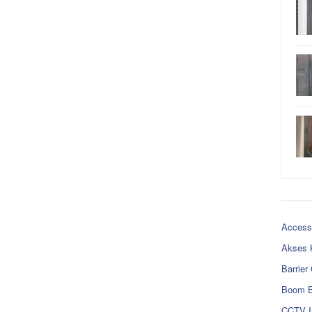
Access
Akses 
Barrier
Boom B
CCTV I