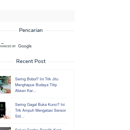
Pencarian
Recent Post
Sering Bobol? Ini Trik Jitu
Menghapus Budaya Titip
Absen Kar…
Sering Gagal Buka Kunci? Ini
Trik Ampuh Mengatasi Sensor
Sid…
Solusi Cerdas Pemilik Kost