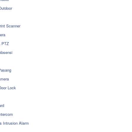
utdoor
rint Scanner
era
a PTZ
Absensi
Pasang
amera
Door Lock
rd
ntercom
s Intrusion Alarm