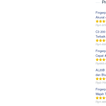
Pr
Fingerp
Akurat 
Rp
1.97
Dinila
dari 5
C3 200
Terbaik
Rp
1.69
Dinila
dari 5
Fingerp
Cepat 
Rp
965.
Dinila
dari 5
AL20B Z
dan Blu
Rp
2.75
Dinila
dari 5
Fingerp
Wajah T
Rp
1.48
Dinila
dari 5