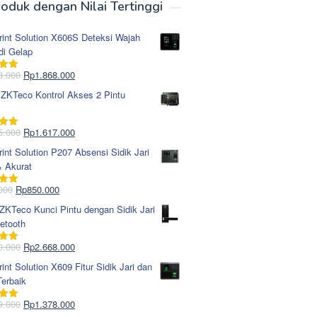
oduk dengan Nilai Tertinggi
rint Solution X606S Deteksi Wajah
di Gelap
Harga
Harga
8.000
Rp
1.868.000
i
5.00
aslinya
saat
 ZKTeco Kontrol Akses 2 Pintu
adalah:
ini
Rp1.978.000.
adalah:
Rp1.868.000.
Harga
Harga
5.000
Rp
1.617.000
i
5.00
aslinya
saat
rint Solution P207 Absensi Sidik Jari
adalah:
ini
& Akurat
Rp1.695.000.
adalah:
Rp1.617.000.
Harga
Harga
000
Rp
850.000
i
5.00
aslinya
saat
KTeco Kunci Pintu dengan Sidik Jari
adalah:
ini
etooth
Rp965.000.
adalah:
Rp850.000.
Harga
Harga
0.000
Rp
2.668.000
i
5.00
aslinya
saat
rint Solution X609 Fitur Sidik Jari dan
adalah:
ini
erbaik
Rp2.750.000.
adalah:
Rp2.668.000.
Harga
Harga
9.000
Rp
1.378.000
i
5.00