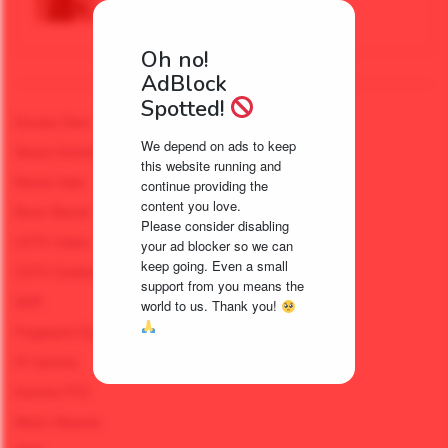
Oh no!
AdBlock
Kategori Produk
Spotted!
Access Door
We depend on ads to keep
Akses Kontrol
this website running and
Barrier Gate
continue providing the
content you love.
Boom Barrier
Please consider disabling
CCTV Indoor
your ad blocker so we can
keep going. Even a small
CCTV Outdoor
support from you means the
DVR
world to us. Thank you!
Fingerprint Scanner
IP Camera
Kamera PTZ
Mesin Absensi