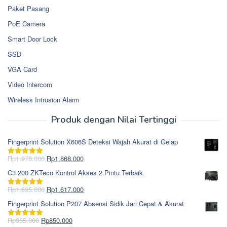
Paket Pasang
PoE Camera
Smart Door Lock
SSD
VGA Card
Video Intercom
Wireless Intrusion Alarm
Produk dengan Nilai Tertinggi
Fingerprint Solution X606S Deteksi Wajah Akurat di Gelap
Harga
Harga
Rp
1.978.000
Rp
1.868.000
Dinilai
5.00
aslinya
saat
dari 5
C3 200 ZKTeco Kontrol Akses 2 Pintu Terbaik
adalah:
ini
Rp1.978.000.
adalah:
Harga
Harga
Rp
1.695.000
Rp
1.617.000
Dinilai
5.00
Rp1.868.000.
aslinya
saat
dari 5
Fingerprint Solution P207 Absensi Sidik Jari Cepat & Akurat
adalah:
ini
Rp1.695.000.
adalah:
Harga
Harga
Rp
965.000
Rp
850.000
Dinilai
5.00