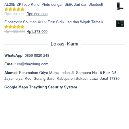
Rp1.617.000.
aslinya
saat
dari 5
AL20B ZKTeco Kunci Pintu dengan Sidik Jari dan Bluetooth
adalah:
ini
Rp965.000.
adalah:
Harga
Harga
Rp
2.750.000
Rp
2.668.000
Dinilai
5.00
Rp850.000.
aslinya
saat
dari 5
Fingerprint Solution X609 Fitur Sidik Jari dan Wajah Terbaik
adalah:
ini
Rp2.750.000.
adalah:
Harga
Harga
Rp
1.489.000
Rp
1.378.000
Dinilai
5.00
Rp2.668.000.
aslinya
saat
dari 5
adalah:
ini
Lokasi Kami
Rp1.489.000.
adalah:
Rp1.378.000.
WhatsApp
: 0856 8820 248
Email
:
cs@thaydung.com
Alamat
: Perumahan Griya Mulya Indah Jl. Sampora No.16 Blok N5,
Jayamulya, Kec. Serang Baru, Kabupaten Bekasi, Jawa Barat 17330
Google Maps Thaydung Security System