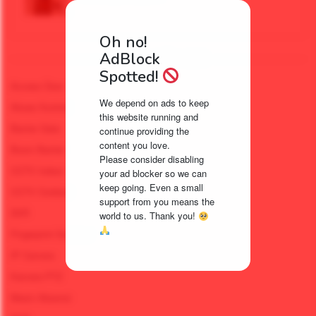
Oh no!
AdBlock
Kategori Produk
Spotted!
Access Door
We depend on ads to keep
Akses Kontrol
this website running and
Barrier Gate
continue providing the
content you love.
Boom Barrier
Please consider disabling
CCTV Indoor
your ad blocker so we can
keep going. Even a small
CCTV Outdoor
support from you means the
DVR
world to us. Thank you!
Fingerprint Scanner
IP Camera
Kamera PTZ
Mesin Absensi