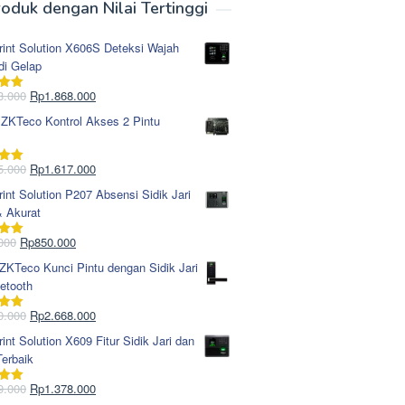
oduk dengan Nilai Tertinggi
rint Solution X606S Deteksi Wajah
di Gelap
Harga
Harga
8.000
Rp
1.868.000
i
5.00
aslinya
saat
 ZKTeco Kontrol Akses 2 Pintu
adalah:
ini
Rp1.978.000.
adalah:
Rp1.868.000.
Harga
Harga
5.000
Rp
1.617.000
i
5.00
aslinya
saat
rint Solution P207 Absensi Sidik Jari
adalah:
ini
& Akurat
Rp1.695.000.
adalah:
Rp1.617.000.
Harga
Harga
000
Rp
850.000
i
5.00
aslinya
saat
KTeco Kunci Pintu dengan Sidik Jari
adalah:
ini
etooth
Rp965.000.
adalah:
Rp850.000.
Harga
Harga
0.000
Rp
2.668.000
i
5.00
aslinya
saat
rint Solution X609 Fitur Sidik Jari dan
adalah:
ini
erbaik
Rp2.750.000.
adalah:
Rp2.668.000.
Harga
Harga
9.000
Rp
1.378.000
i
5.00