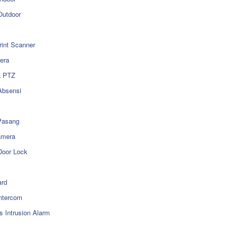
utdoor
rint Scanner
era
a PTZ
Absensi
Pasang
amera
Door Lock
rd
ntercom
s Intrusion Alarm