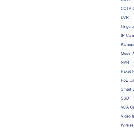
CCTV O
DVR
Fingerp
IP Cam
Kamer
Mesin 
NVR
Paket 
PoE C
Smart 
SSD
VGA Ca
Video I
Wireles