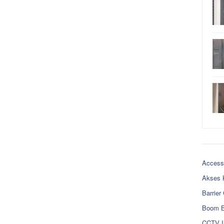
Access
Akses 
Barrier
Boom B
CCTV I