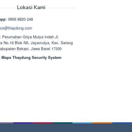
aslinya
saat
adalah:
ini
Lokasi Kami
Rp1.489.000.
adalah:
Rp1.378.000.
App
: 0856 8820 248
cs@thaydung.com
: Perumahan Griya Mulya Indah Jl.
a No.16 Blok N5, Jayamulya, Kec. Serang
Kabupaten Bekasi, Jawa Barat 17330
 Maps Thaydung Security System