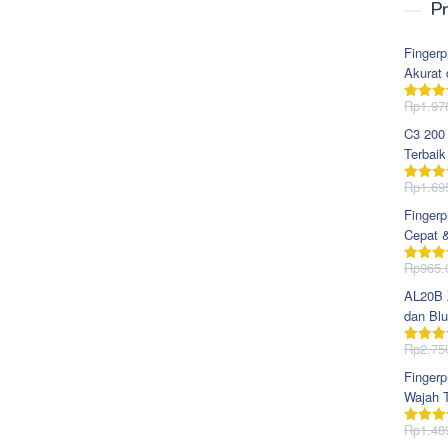
Pr
Fingerp
Akurat 
Rp
1.97
Dinila
dari 5
C3 200
Terbaik
Rp
1.69
Dinila
dari 5
Fingerp
Cepat 
Rp
965.
Dinila
dari 5
AL20B Z
dan Blu
Rp
2.75
Dinila
dari 5
Fingerp
Wajah T
Rp
1.48
Dinila
dari 5