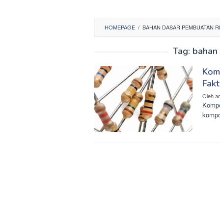
HOMEPAGE
/
BAHAN DASAR PEMBUATAN R
Tag:
bahan 
Komp
Fakt
Oleh
a
Kompon
kompo