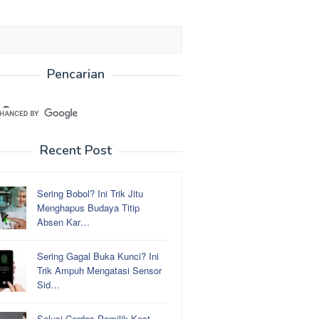
Pencarian
Recent Post
Sering Bobol? Ini Trik Jitu
Menghapus Budaya Titip
Absen Kar…
Sering Gagal Buka Kunci? Ini
Trik Ampuh Mengatasi Sensor
Sid…
Solusi Cerdas Pemilik Kost