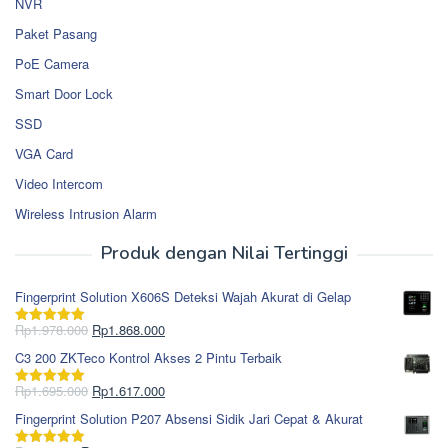
NVR
Paket Pasang
PoE Camera
Smart Door Lock
SSD
VGA Card
Video Intercom
Wireless Intrusion Alarm
Produk dengan Nilai Tertinggi
Fingerprint Solution X606S Deteksi Wajah Akurat di Gelap
Harga
Harga
Rp
1.978.000
Rp
1.868.000
Dinilai
5.00
aslinya
saat
dari 5
C3 200 ZKTeco Kontrol Akses 2 Pintu Terbaik
adalah:
ini
Rp1.978.000.
adalah:
Harga
Harga
Rp
1.695.000
Rp
1.617.000
Dinilai
5.00
Rp1.868.000.
aslinya
saat
dari 5
Fingerprint Solution P207 Absensi Sidik Jari Cepat & Akurat
adalah:
ini