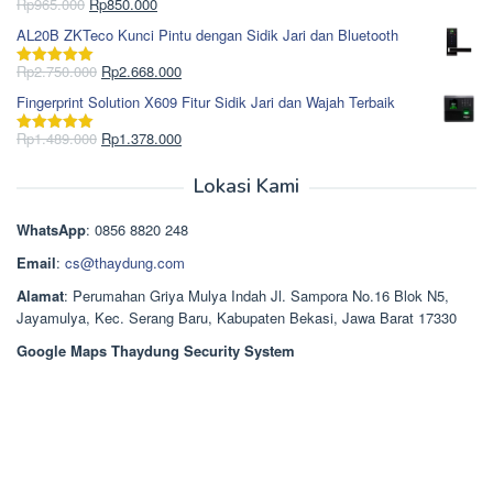
Rp1.695.000.
adalah:
Harga
Harga
Rp
965.000
Rp
850.000
Dinilai
5.00
Rp1.617.000.
aslinya
saat
dari 5
AL20B ZKTeco Kunci Pintu dengan Sidik Jari dan Bluetooth
adalah:
ini
Rp965.000.
adalah:
Harga
Harga
Rp
2.750.000
Rp
2.668.000
Dinilai
5.00
Rp850.000.
aslinya
saat
dari 5
Fingerprint Solution X609 Fitur Sidik Jari dan Wajah Terbaik
adalah:
ini
Rp2.750.000.
adalah:
Harga
Harga
Rp
1.489.000
Rp
1.378.000
Dinilai
5.00
Rp2.668.000.
aslinya
saat
dari 5
adalah:
ini
Lokasi Kami
Rp1.489.000.
adalah:
Rp1.378.000.
WhatsApp
: 0856 8820 248
Email
:
cs@thaydung.com
Alamat
: Perumahan Griya Mulya Indah Jl. Sampora No.16 Blok N5,
Jayamulya, Kec. Serang Baru, Kabupaten Bekasi, Jawa Barat 17330
Google Maps Thaydung Security System