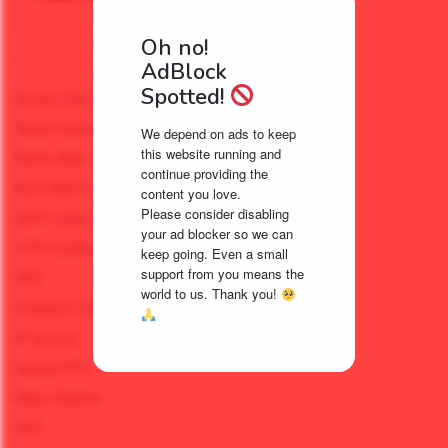
Oh no!
Kategori Produk
AdBlock
Spotted!
Access Door
Akses Kontrol
We depend on ads to keep
this website running and
Barrier Gate
continue providing the
Boom Barrier
content you love.
Please consider disabling
CCTV Indoor
your ad blocker so we can
CCTV Outdoor
keep going. Even a small
support from you means the
DVR
world to us. Thank you!
Fingerprint Scanner
IP Camera
Kamera PTZ
Mesin Absensi
NVR