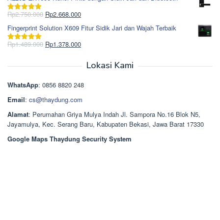
adalah:
ini
Rp965.000.
adalah:
Harga
Harga
Rp
2.750.000
Rp
2.668.000
Dinilai
5.00
Rp850.000.
aslinya
saat
dari 5
Fingerprint Solution X609 Fitur Sidik Jari dan Wajah Terbaik
adalah:
ini
Rp2.750.000.
adalah:
Harga
Harga
Rp
1.489.000
Rp
1.378.000
Dinilai
5.00
Rp2.668.000.
aslinya
saat
dari 5
adalah:
ini
Lokasi Kami
Rp1.489.000.
adalah:
Rp1.378.000.
WhatsApp
: 0856 8820 248
Email
:
cs@thaydung.com
Alamat
: Perumahan Griya Mulya Indah Jl. Sampora No.16 Blok N5,
Jayamulya, Kec. Serang Baru, Kabupaten Bekasi, Jawa Barat 17330
Google Maps Thaydung Security System