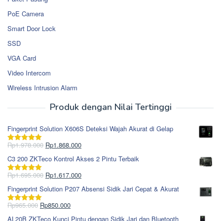
PoE Camera
Smart Door Lock
SSD
VGA Card
Video Intercom
Wireless Intrusion Alarm
Produk dengan Nilai Tertinggi
Fingerprint Solution X606S Deteksi Wajah Akurat di Gelap
Harga
Harga
Rp
1.978.000
Rp
1.868.000
Dinilai
5.00
aslinya
saat
dari 5
C3 200 ZKTeco Kontrol Akses 2 Pintu Terbaik
adalah:
ini
Rp1.978.000.
adalah:
Harga
Harga
Rp
1.695.000
Rp
1.617.000
Dinilai
5.00
Rp1.868.000.
aslinya
saat
dari 5
Fingerprint Solution P207 Absensi Sidik Jari Cepat & Akurat
adalah:
ini
Rp1.695.000.
adalah:
Harga
Harga
Rp
965.000
Rp
850.000
Dinilai
5.00
Rp1.617.000.
aslinya
saat
dari 5
AL20B ZKTeco Kunci Pintu dengan Sidik Jari dan Bluetooth