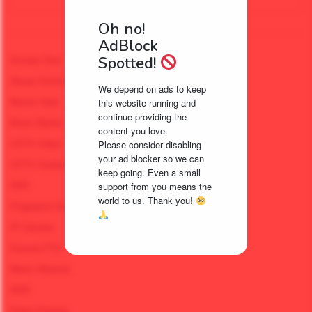
Oh no!
Kategori Produk
AdBlock
Spotted!
Access Door
Akses Kontrol
We depend on ads to keep
Barrier Gate
this website running and
continue providing the
Boom Barrier
content you love.
CCTV Indoor
Please consider disabling
your ad blocker so we can
CCTV Outdoor
keep going. Even a small
DVR
support from you means the
world to us. Thank you!
Fingerprint Scanner
IP Camera
Kamera PTZ
Mesin Absensi
NVR
Paket Pasang