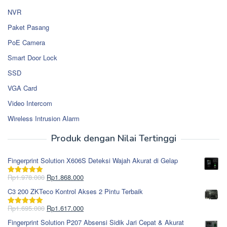
NVR
Paket Pasang
PoE Camera
Smart Door Lock
SSD
VGA Card
Video Intercom
Wireless Intrusion Alarm
Produk dengan Nilai Tertinggi
Fingerprint Solution X606S Deteksi Wajah Akurat di Gelap
Harga
Harga
Rp
1.978.000
Rp
1.868.000
Dinilai
5.00
aslinya
saat
dari 5
C3 200 ZKTeco Kontrol Akses 2 Pintu Terbaik
adalah:
ini
Rp1.978.000.
adalah:
Harga
Harga
Rp
1.695.000
Rp
1.617.000
Dinilai
5.00
Rp1.868.000.
aslinya
saat
dari 5
Fingerprint Solution P207 Absensi Sidik Jari Cepat & Akurat