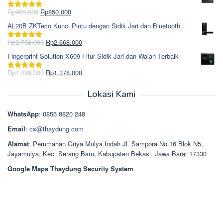
adalah:
ini
Rp1.695.000.
adalah:
Harga
Harga
Rp
965.000
Rp
850.000
Dinilai
5.00
Rp1.617.000.
aslinya
saat
dari 5
AL20B ZKTeco Kunci Pintu dengan Sidik Jari dan Bluetooth
adalah:
ini
Rp965.000.
adalah:
Harga
Harga
Rp
2.750.000
Rp
2.668.000
Dinilai
5.00
Rp850.000.
aslinya
saat
dari 5
Fingerprint Solution X609 Fitur Sidik Jari dan Wajah Terbaik
adalah:
ini
Rp2.750.000.
adalah:
Harga
Harga
Rp
1.489.000
Rp
1.378.000
Dinilai
5.00
Rp2.668.000.
aslinya
saat
dari 5
adalah:
ini
Lokasi Kami
Rp1.489.000.
adalah:
Rp1.378.000.
WhatsApp
: 0856 8820 248
Email
:
cs@thaydung.com
Alamat
: Perumahan Griya Mulya Indah Jl. Sampora No.16 Blok N5,
Jayamulya, Kec. Serang Baru, Kabupaten Bekasi, Jawa Barat 17330
Google Maps Thaydung Security System