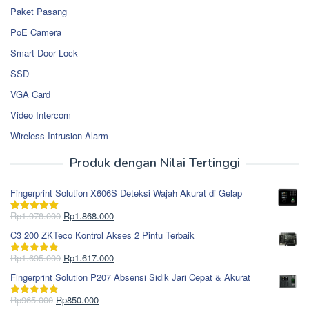
Paket Pasang
PoE Camera
Smart Door Lock
SSD
VGA Card
Video Intercom
Wireless Intrusion Alarm
Produk dengan Nilai Tertinggi
Fingerprint Solution X606S Deteksi Wajah Akurat di Gelap
Harga
Harga
Rp
1.978.000
Rp
1.868.000
Dinilai
5.00
aslinya
saat
dari 5
C3 200 ZKTeco Kontrol Akses 2 Pintu Terbaik
adalah:
ini
Rp1.978.000.
adalah:
Harga
Harga
Rp
1.695.000
Rp
1.617.000
Dinilai
5.00
Rp1.868.000.
aslinya
saat
dari 5
Fingerprint Solution P207 Absensi Sidik Jari Cepat & Akurat
adalah:
ini
Rp1.695.000.
adalah:
Harga
Harga
Rp
965.000
Rp
850.000
Dinilai
5.00