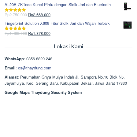
Rp1.617.000.
aslinya
saat
dari 5
AL20B ZKTeco Kunci Pintu dengan Sidik Jari dan Bluetooth
adalah:
ini
Rp965.000.
adalah:
Harga
Harga
Rp
2.750.000
Rp
2.668.000
Dinilai
5.00
Rp850.000.
aslinya
saat
dari 5
Fingerprint Solution X609 Fitur Sidik Jari dan Wajah Terbaik
adalah:
ini
Rp2.750.000.
adalah:
Harga
Harga
Rp
1.489.000
Rp
1.378.000
Dinilai
5.00
Rp2.668.000.
aslinya
saat
dari 5
adalah:
ini
Lokasi Kami
Rp1.489.000.
adalah:
Rp1.378.000.
WhatsApp
: 0856 8820 248
Email
:
cs@thaydung.com
Alamat
: Perumahan Griya Mulya Indah Jl. Sampora No.16 Blok N5,
Jayamulya, Kec. Serang Baru, Kabupaten Bekasi, Jawa Barat 17330
Google Maps Thaydung Security System