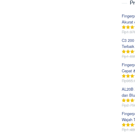
Pr
Fingerp
Akurat 
Rp
1.97
Dinila
dari 5
C3 200
Terbaik
Rp
1.69
Dinila
dari 5
Fingerp
Cepat 
Rp
965.
Dinila
dari 5
AL20B Z
dan Blu
Rp
2.75
Dinila
dari 5
Fingerp
Wajah T
Rp
1.48
Dinila
dari 5