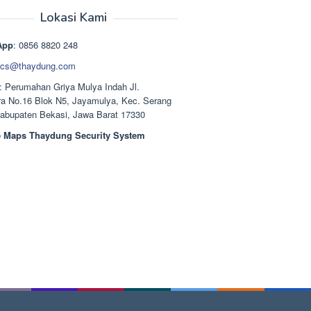
aslinya
saat
adalah:
ini
Lokasi Kami
Rp1.489.000.
adalah:
Rp1.378.000.
App
: 0856 8820 248
cs@thaydung.com
: Perumahan Griya Mulya Indah Jl.
a No.16 Blok N5, Jayamulya, Kec. Serang
Kabupaten Bekasi, Jawa Barat 17330
 Maps Thaydung Security System