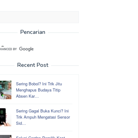
Pencarian
Recent Post
Sering Bobol? Ini Trik Jitu
Menghapus Budaya Titip
Absen Kar…
Sering Gagal Buka Kunci? Ini
Trik Ampuh Mengatasi Sensor
Sid…
Solusi Cerdas Pemilik Kost