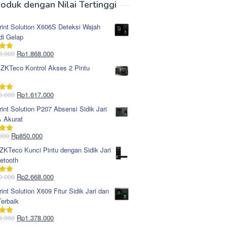
oduk dengan Nilai Tertinggi
rint Solution X606S Deteksi Wajah
di Gelap
Harga
Harga
8.000
Rp
1.868.000
i
5.00
aslinya
saat
 ZKTeco Kontrol Akses 2 Pintu
adalah:
ini
Rp1.978.000.
adalah:
Rp1.868.000.
Harga
Harga
5.000
Rp
1.617.000
i
5.00
aslinya
saat
rint Solution P207 Absensi Sidik Jari
adalah:
ini
& Akurat
Rp1.695.000.
adalah:
Rp1.617.000.
Harga
Harga
000
Rp
850.000
i
5.00
aslinya
saat
KTeco Kunci Pintu dengan Sidik Jari
adalah:
ini
etooth
Rp965.000.
adalah:
Rp850.000.
Harga
Harga
0.000
Rp
2.668.000
i
5.00
aslinya
saat
rint Solution X609 Fitur Sidik Jari dan
adalah:
ini
erbaik
Rp2.750.000.
adalah:
Rp2.668.000.
Harga
Harga
9.000
Rp
1.378.000
i
5.00