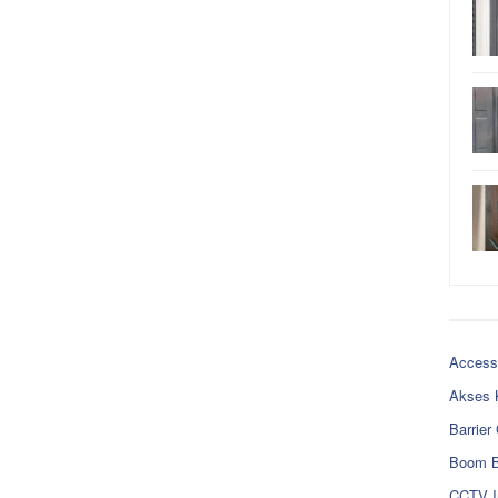
Access
Akses 
Barrier
Boom B
CCTV I