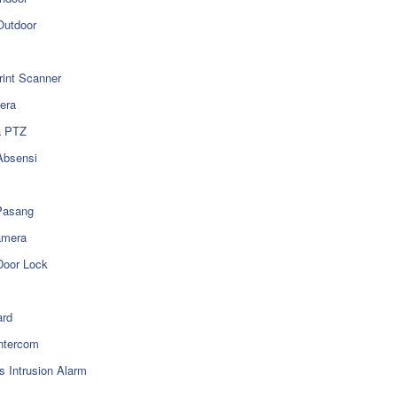
utdoor
rint Scanner
era
a PTZ
Absensi
Pasang
amera
Door Lock
rd
ntercom
s Intrusion Alarm