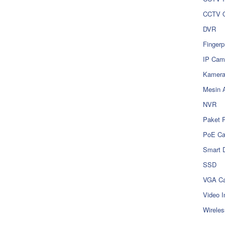
CCTV O
DVR
Fingerp
IP Cam
Kamer
Mesin 
NVR
Paket 
PoE C
Smart 
SSD
VGA Ca
Video I
Wireles