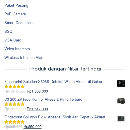
Paket Pasang
PoE Camera
Smart Door Lock
SSD
VGA Card
Video Intercom
Wireless Intrusion Alarm
Produk dengan Nilai Tertinggi
Fingerprint Solution X606S Deteksi Wajah Akurat di Gelap
Harga
Harga
Rp
1.978.000
Rp
1.868.000
Dinilai
5.00
aslinya
saat
dari 5
C3 200 ZKTeco Kontrol Akses 2 Pintu Terbaik
adalah:
ini
Rp1.978.000.
adalah:
Harga
Harga
Rp
1.695.000
Rp
1.617.000
Dinilai
5.00
Rp1.868.000.
aslinya
saat
dari 5
Fingerprint Solution P207 Absensi Sidik Jari Cepat & Akurat
adalah:
ini
Rp1.695.000.
adalah:
Harga
Harga
Rp
965.000
Rp
850.000
Dinilai
5.00