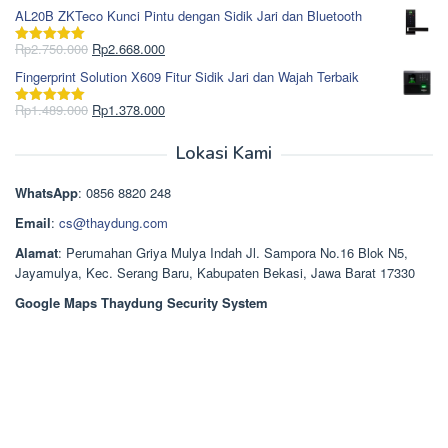
Rp1.617.000.
aslinya
saat
dari 5
AL20B ZKTeco Kunci Pintu dengan Sidik Jari dan Bluetooth
adalah:
ini
Rp965.000.
adalah:
Harga
Harga
Rp
2.750.000
Rp
2.668.000
Dinilai
5.00
Rp850.000.
aslinya
saat
dari 5
Fingerprint Solution X609 Fitur Sidik Jari dan Wajah Terbaik
adalah:
ini
Rp2.750.000.
adalah:
Harga
Harga
Rp
1.489.000
Rp
1.378.000
Dinilai
5.00
Rp2.668.000.
aslinya
saat
dari 5
adalah:
ini
Lokasi Kami
Rp1.489.000.
adalah:
Rp1.378.000.
WhatsApp
: 0856 8820 248
Email
:
cs@thaydung.com
Alamat
: Perumahan Griya Mulya Indah Jl. Sampora No.16 Blok N5,
Jayamulya, Kec. Serang Baru, Kabupaten Bekasi, Jawa Barat 17330
Google Maps Thaydung Security System