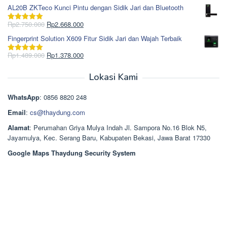
Rp1.617.000.
aslinya
saat
dari 5
AL20B ZKTeco Kunci Pintu dengan Sidik Jari dan Bluetooth
adalah:
ini
Rp965.000.
adalah:
Harga
Harga
Rp
2.750.000
Rp
2.668.000
Dinilai
5.00
Rp850.000.
aslinya
saat
dari 5
Fingerprint Solution X609 Fitur Sidik Jari dan Wajah Terbaik
adalah:
ini
Rp2.750.000.
adalah:
Harga
Harga
Rp
1.489.000
Rp
1.378.000
Dinilai
5.00
Rp2.668.000.
aslinya
saat
dari 5
adalah:
ini
Lokasi Kami
Rp1.489.000.
adalah:
Rp1.378.000.
WhatsApp
: 0856 8820 248
Email
:
cs@thaydung.com
Alamat
: Perumahan Griya Mulya Indah Jl. Sampora No.16 Blok N5,
Jayamulya, Kec. Serang Baru, Kabupaten Bekasi, Jawa Barat 17330
Google Maps Thaydung Security System