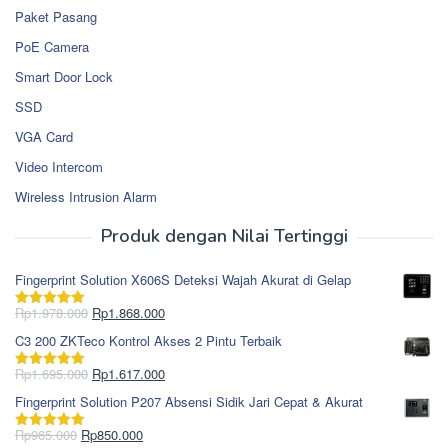
Paket Pasang
PoE Camera
Smart Door Lock
SSD
VGA Card
Video Intercom
Wireless Intrusion Alarm
Produk dengan Nilai Tertinggi
Fingerprint Solution X606S Deteksi Wajah Akurat di Gelap
Harga
Harga
Rp
1.978.000
Rp
1.868.000
Dinilai
5.00
aslinya
saat
dari 5
C3 200 ZKTeco Kontrol Akses 2 Pintu Terbaik
adalah:
ini
Rp1.978.000.
adalah:
Harga
Harga
Rp
1.695.000
Rp
1.617.000
Dinilai
5.00
Rp1.868.000.
aslinya
saat
dari 5
Fingerprint Solution P207 Absensi Sidik Jari Cepat & Akurat
adalah:
ini
Rp1.695.000.
adalah:
Harga
Harga
Rp
965.000
Rp
850.000
Dinilai
5.00